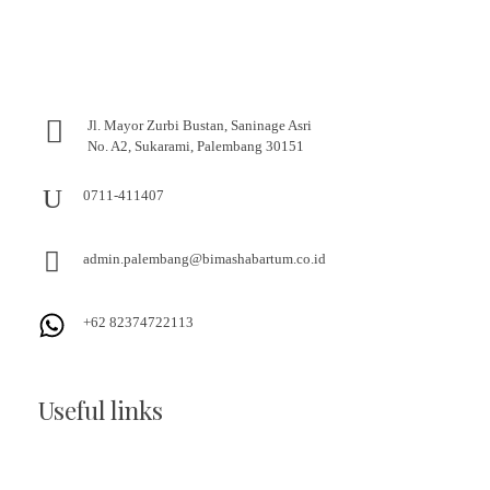
Jl. Mayor Zurbi Bustan, Saninage Asri
No. A2, Sukarami, Palembang 30151
0711-411407
admin.palembang@bimashabartum.co.id
+62 82374722113
Useful links