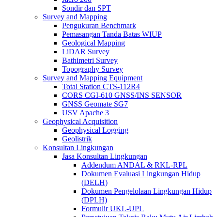
Sondir dan SPT
Survey and Mapping
Pengukuran Benchmark
Pemasangan Tanda Batas WIUP
Geological Mapping
LiDAR Survey
Bathimetri Survey
Topography Survey
Survey and Mapping Equipment
Total Station CTS-112R4
CORS CGI-610 GNSS/INS SENSOR
GNSS Geomate SG7
USV Apache 3
Geophysical Acquisition
Geophysical Logging
Geolistrik
Konsultan Lingkungan
Jasa Konsultan Lingkungan
Addendum ANDAL & RKL-RPL
Dokumen Evaluasi Lingkungan Hidup
(DELH)
Dokumen Pengelolaan Lingkungan Hidup
(DPLH)
Formulir UKL-UPL