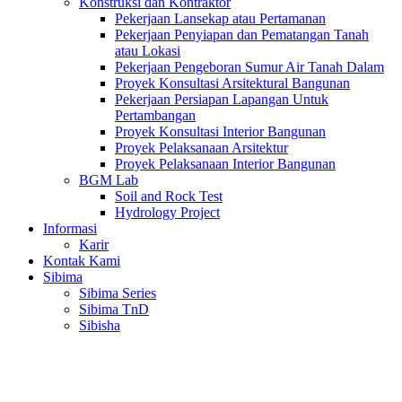
Konstruksi dan Kontraktor
Pekerjaan Lansekap atau Pertamanan
Pekerjaan Penyiapan dan Pematangan Tanah
atau Lokasi
Pekerjaan Pengeboran Sumur Air Tanah Dalam
Proyek Konsultasi Arsitektural Bangunan
Pekerjaan Persiapan Lapangan Untuk
Pertambangan
Proyek Konsultasi Interior Bangunan
Proyek Pelaksanaan Arsitektur
Proyek Pelaksanaan Interior Bangunan
BGM Lab
Soil and Rock Test
Hydrology Project
Informasi
Karir
Kontak Kami
Sibima
Sibima Series
Sibima TnD
Sibisha