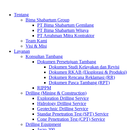
Tentang
Bima Shabartum Group
PT Bima Shabartum Gemilang
PT Bima Shabartum Wijaya
PT Arrahman Mitra Kontraktor
Team Kami
Visi & Misi
Layanan
Konsultan Tambang
Dokumen Persetujuan Tambang
Dokumen Studi Kelayakan dan Revisi
Dokumen RKAB (Eksplorasi & Produksi)
Dokumen Rencana Reklamasi (RR)
Dokumen Pasca Tambang (RPT)
RIPPM
Drilling (Mining & Construction)
Exploration Drilling Service
Hidrology Drilling Service
Geotechnic Drilling Service
Standar Penetration Test (SPT) Service
Cone Penetration Test (CPT) Service
Drilling Equipment
Jacro 200