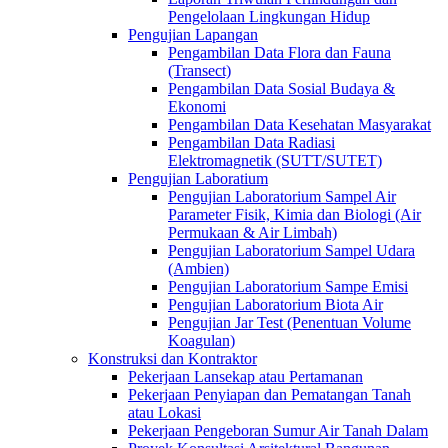
Pengelolaan Lingkungan Hidup
Pengujian Lapangan
Pengambilan Data Flora dan Fauna
(Transect)
Pengambilan Data Sosial Budaya &
Ekonomi
Pengambilan Data Kesehatan Masyarakat
Pengambilan Data Radiasi
Elektromagnetik (SUTT/SUTET)
Pengujian Laboratium
Pengujian Laboratorium Sampel Air
Parameter Fisik, Kimia dan Biologi (Air
Permukaan & Air Limbah)
Pengujian Laboratorium Sampel Udara
(Ambien)
Pengujian Laboratorium Sampe Emisi
Pengujian Laboratorium Biota Air
Pengujian Jar Test (Penentuan Volume
Koagulan)
Konstruksi dan Kontraktor
Pekerjaan Lansekap atau Pertamanan
Pekerjaan Penyiapan dan Pematangan Tanah
atau Lokasi
Pekerjaan Pengeboran Sumur Air Tanah Dalam