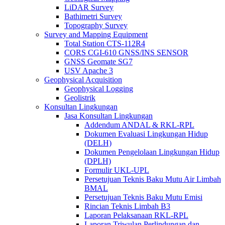
LiDAR Survey
Bathimetri Survey
Topography Survey
Survey and Mapping Equipment
Total Station CTS-112R4
CORS CGI-610 GNSS/INS SENSOR
GNSS Geomate SG7
USV Apache 3
Geophysical Acquisition
Geophysical Logging
Geolistrik
Konsultan Lingkungan
Jasa Konsultan Lingkungan
Addendum ANDAL & RKL-RPL
Dokumen Evaluasi Lingkungan Hidup
(DELH)
Dokumen Pengelolaan Lingkungan Hidup
(DPLH)
Formulir UKL-UPL
Persetujuan Teknis Baku Mutu Air Limbah
BMAL
Persetujuan Teknis Baku Mutu Emisi
Rincian Teknis Limbah B3
Laporan Pelaksanaan RKL-RPL
Laporan Triwulan Perlindungan dan