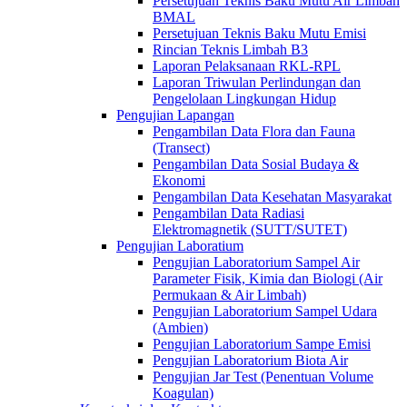
Persetujuan Teknis Baku Mutu Air Limbah
BMAL
Persetujuan Teknis Baku Mutu Emisi
Rincian Teknis Limbah B3
Laporan Pelaksanaan RKL-RPL
Laporan Triwulan Perlindungan dan
Pengelolaan Lingkungan Hidup
Pengujian Lapangan
Pengambilan Data Flora dan Fauna
(Transect)
Pengambilan Data Sosial Budaya &
Ekonomi
Pengambilan Data Kesehatan Masyarakat
Pengambilan Data Radiasi
Elektromagnetik (SUTT/SUTET)
Pengujian Laboratium
Pengujian Laboratorium Sampel Air
Parameter Fisik, Kimia dan Biologi (Air
Permukaan & Air Limbah)
Pengujian Laboratorium Sampel Udara
(Ambien)
Pengujian Laboratorium Sampe Emisi
Pengujian Laboratorium Biota Air
Pengujian Jar Test (Penentuan Volume
Koagulan)