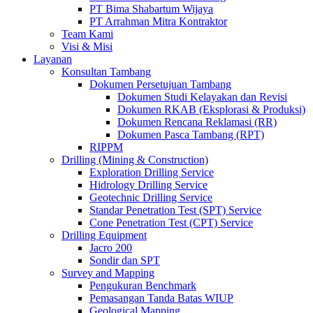
PT Bima Shabartum Wijaya
PT Arrahman Mitra Kontraktor
Team Kami
Visi & Misi
Layanan
Konsultan Tambang
Dokumen Persetujuan Tambang
Dokumen Studi Kelayakan dan Revisi
Dokumen RKAB (Eksplorasi & Produksi)
Dokumen Rencana Reklamasi (RR)
Dokumen Pasca Tambang (RPT)
RIPPM
Drilling (Mining & Construction)
Exploration Drilling Service
Hidrology Drilling Service
Geotechnic Drilling Service
Standar Penetration Test (SPT) Service
Cone Penetration Test (CPT) Service
Drilling Equipment
Jacro 200
Sondir dan SPT
Survey and Mapping
Pengukuran Benchmark
Pemasangan Tanda Batas WIUP
Geological Mapping