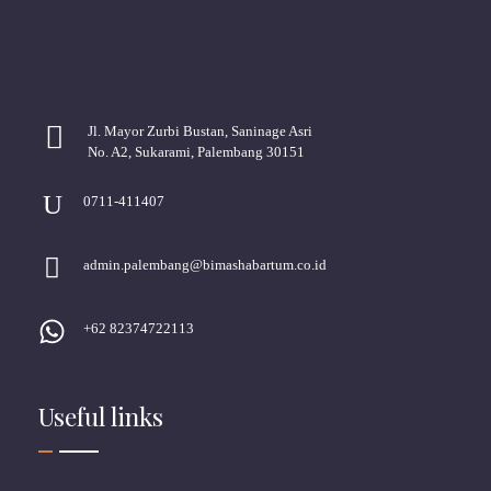
Jl. Mayor Zurbi Bustan, Saninage Asri
No. A2, Sukarami, Palembang 30151
0711-411407
admin.palembang@bimashabartum.co.id
+62 82374722113
Useful links