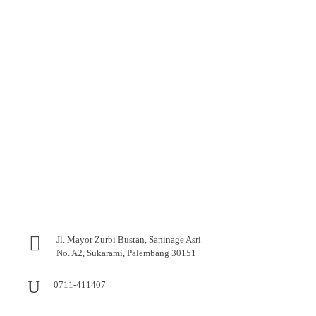
Jl. Mayor Zurbi Bustan, Saninage Asri
No. A2, Sukarami, Palembang 30151
0711-411407