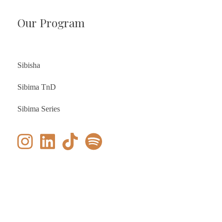
Our Program
Sibisha
Sibima TnD
Sibima Series
© 2026 Bima Shabartum Group. Admin & IT