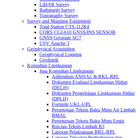
LiDAR Survey
Bathimetri Survey
Topography Survey
Survey and Mapping Equipment
Total Station CTS-112R4
CORS CGI-610 GNSS/INS SENSOR
GNSS Geomate SG7
USV Apache 3
Geophysical Acquisition
Geophysical Logging
Geolistrik
Konsultan Lingkungan
Jasa Konsultan Lingkungan
Addendum ANDAL & RKL-RPL
Dokumen Evaluasi Lingkungan Hidup
(DELH)
Dokumen Pengelolaan Lingkungan Hidup
(DPLH)
Formulir UKL-UPL
Persetujuan Teknis Baku Mutu Air Limbah
BMAL
Persetujuan Teknis Baku Mutu Emisi
Rincian Teknis Limbah B3
Laporan Pelaksanaan RKL-RPL
Laporan Triwulan Perlindungan dan