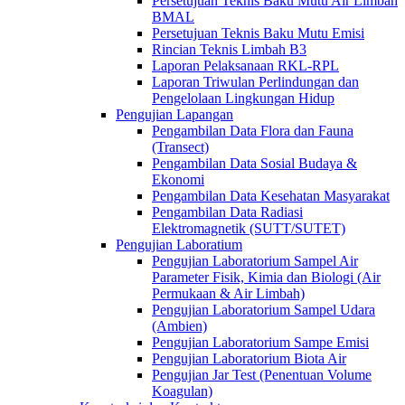
Persetujuan Teknis Baku Mutu Air Limbah
BMAL
Persetujuan Teknis Baku Mutu Emisi
Rincian Teknis Limbah B3
Laporan Pelaksanaan RKL-RPL
Laporan Triwulan Perlindungan dan
Pengelolaan Lingkungan Hidup
Pengujian Lapangan
Pengambilan Data Flora dan Fauna
(Transect)
Pengambilan Data Sosial Budaya &
Ekonomi
Pengambilan Data Kesehatan Masyarakat
Pengambilan Data Radiasi
Elektromagnetik (SUTT/SUTET)
Pengujian Laboratium
Pengujian Laboratorium Sampel Air
Parameter Fisik, Kimia dan Biologi (Air
Permukaan & Air Limbah)
Pengujian Laboratorium Sampel Udara
(Ambien)
Pengujian Laboratorium Sampe Emisi
Pengujian Laboratorium Biota Air
Pengujian Jar Test (Penentuan Volume
Koagulan)