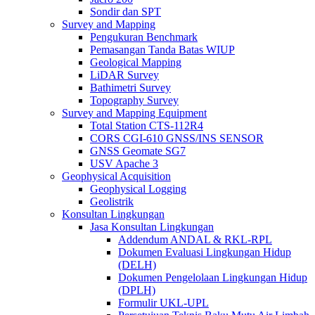
Sondir dan SPT
Survey and Mapping
Pengukuran Benchmark
Pemasangan Tanda Batas WIUP
Geological Mapping
LiDAR Survey
Bathimetri Survey
Topography Survey
Survey and Mapping Equipment
Total Station CTS-112R4
CORS CGI-610 GNSS/INS SENSOR
GNSS Geomate SG7
USV Apache 3
Geophysical Acquisition
Geophysical Logging
Geolistrik
Konsultan Lingkungan
Jasa Konsultan Lingkungan
Addendum ANDAL & RKL-RPL
Dokumen Evaluasi Lingkungan Hidup
(DELH)
Dokumen Pengelolaan Lingkungan Hidup
(DPLH)
Formulir UKL-UPL