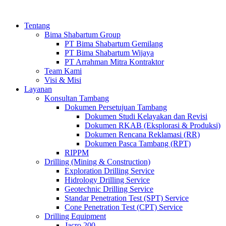
Tentang
Bima Shabartum Group
PT Bima Shabartum Gemilang
PT Bima Shabartum Wijaya
PT Arrahman Mitra Kontraktor
Team Kami
Visi & Misi
Layanan
Konsultan Tambang
Dokumen Persetujuan Tambang
Dokumen Studi Kelayakan dan Revisi
Dokumen RKAB (Eksplorasi & Produksi)
Dokumen Rencana Reklamasi (RR)
Dokumen Pasca Tambang (RPT)
RIPPM
Drilling (Mining & Construction)
Exploration Drilling Service
Hidrology Drilling Service
Geotechnic Drilling Service
Standar Penetration Test (SPT) Service
Cone Penetration Test (CPT) Service
Drilling Equipment
Jacro 200