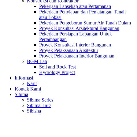
Konstruksi dan Kontraktor
Pekerjaan Lansekap atau Pertamanan
Pekerjaan Penyiapan dan Pematangan Tanah
atau Lokasi
Pekerjaan Pengeboran Sumur Air Tanah Dalam
Proyek Konsultasi Arsitektural Bangunan
Pekerjaan Persiapan Lapangan Untuk
Pertambangan
Proyek Konsultasi Interior Bangunan
Proyek Pelaksanaan Arsitektur
Proyek Pelaksanaan Interior Bangunan
BGM Lab
Soil and Rock Test
Hydrology Project
Informasi
Karir
Kontak Kami
Sibima
Sibima Series
Sibima TnD
Sibisha