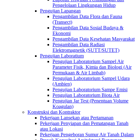
Pengelolaan Lingkungan Hidup
Pengujian Lapangan
Pengambilan Data Flora dan Fauna
(Transect)
Pengambilan Data Sosial Budaya &
Ekonomi
Pengambilan Data Kesehatan Masyarakat
Pengambilan Data Radiasi
Elektromagnetik (SUTT/SUTET)
Pengujian Laboratium
Pengujian Laboratorium Sampel Air
Parameter Fisik, Kimia dan Biologi (Air
Permukaan & Air Limbah)
Pengujian Laboratorium Sampel Udara
(Ambien)
Pengujian Laboratorium Sampe Emisi
Pengujian Laboratorium Biota Air
Pengujian Jar Test (Penentuan Volume
Koagulan)
Konstruksi dan Kontraktor
Pekerjaan Lansekap atau Pertamanan
Pekerjaan Penyiapan dan Pematangan Tanah
atau Lokasi
Pekerjaan Pengeboran Sumur Air Tanah Dalam