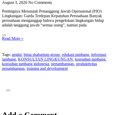
August 3, 2026
No Comments
Pentingnya Menunjuk Penanggung Jawab Operasional (PJO)
Lingkungan: Garda Terdepan Kepatuhan Perusahaan Banyak
perusahaan menganggap bahwa pengelolaan lingkungan hidup
adalah tanggung jawab “semua orang”, namun pada
Read More »
Tags:
amdal
,
bima shabartum group
,
edukasi tambang
,
informasi
tambang
,
KONSULTAN LINGKUNGAN
,
konsultan tambang
,
konsultan tambang indonesia
,
pertambangan
,
produktivitas
penambangan
,
training and development
Add a Comment