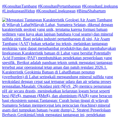
#KonsultanTambang
#KonsultanPertambangan
#KonsultanLingkung
#LingkunganHidup
#KonsultanLingkungan
#BimaShabartum