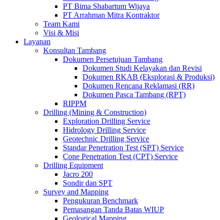
PT Bima Shabartum Wijaya
PT Arrahman Mitra Kontraktor
Team Kami
Visi & Misi
Layanan
Konsultan Tambang
Dokumen Persetujuan Tambang
Dokumen Studi Kelayakan dan Revisi
Dokumen RKAB (Eksplorasi & Produksi)
Dokumen Rencana Reklamasi (RR)
Dokumen Pasca Tambang (RPT)
RIPPM
Drilling (Mining & Construction)
Exploration Drilling Service
Hidrology Drilling Service
Geotechnic Drilling Service
Standar Penetration Test (SPT) Service
Cone Penetration Test (CPT) Service
Drilling Equipment
Jacro 200
Sondir dan SPT
Survey and Mapping
Pengukuran Benchmark
Pemasangan Tanda Batas WIUP
Geological Mapping