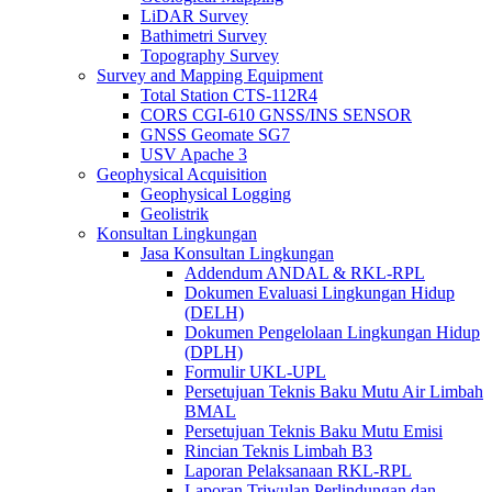
LiDAR Survey
Bathimetri Survey
Topography Survey
Survey and Mapping Equipment
Total Station CTS-112R4
CORS CGI-610 GNSS/INS SENSOR
GNSS Geomate SG7
USV Apache 3
Geophysical Acquisition
Geophysical Logging
Geolistrik
Konsultan Lingkungan
Jasa Konsultan Lingkungan
Addendum ANDAL & RKL-RPL
Dokumen Evaluasi Lingkungan Hidup
(DELH)
Dokumen Pengelolaan Lingkungan Hidup
(DPLH)
Formulir UKL-UPL
Persetujuan Teknis Baku Mutu Air Limbah
BMAL
Persetujuan Teknis Baku Mutu Emisi
Rincian Teknis Limbah B3
Laporan Pelaksanaan RKL-RPL
Laporan Triwulan Perlindungan dan