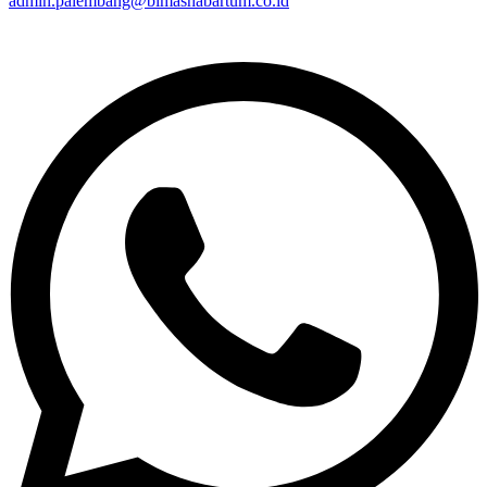
admin.palembang@bimashabartum.co.id