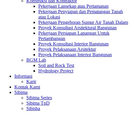
Konstruksi dan Kontraktor
Pekerjaan Lansekap atau Pertamanan
Pekerjaan Penyiapan dan Pematangan Tanah
atau Lokasi
Pekerjaan Pengeboran Sumur Air Tanah Dalam
Proyek Konsultasi Arsitektural Bangunan
Pekerjaan Persiapan Lapangan Untuk
Pertambangan
Proyek Konsultasi Interior Bangunan
Proyek Pelaksanaan Arsitektur
Proyek Pelaksanaan Interior Bangunan
BGM Lab
Soil and Rock Test
Hydrology Project
Informasi
Karir
Kontak Kami
Sibima
Sibima Series
Sibima TnD
Sibisha