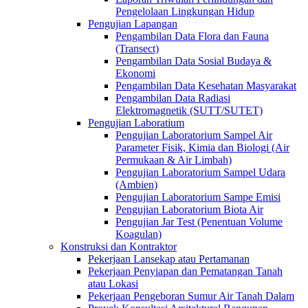
Pengelolaan Lingkungan Hidup
Pengujian Lapangan
Pengambilan Data Flora dan Fauna
(Transect)
Pengambilan Data Sosial Budaya &
Ekonomi
Pengambilan Data Kesehatan Masyarakat
Pengambilan Data Radiasi
Elektromagnetik (SUTT/SUTET)
Pengujian Laboratium
Pengujian Laboratorium Sampel Air
Parameter Fisik, Kimia dan Biologi (Air
Permukaan & Air Limbah)
Pengujian Laboratorium Sampel Udara
(Ambien)
Pengujian Laboratorium Sampe Emisi
Pengujian Laboratorium Biota Air
Pengujian Jar Test (Penentuan Volume
Koagulan)
Konstruksi dan Kontraktor
Pekerjaan Lansekap atau Pertamanan
Pekerjaan Penyiapan dan Pematangan Tanah
atau Lokasi
Pekerjaan Pengeboran Sumur Air Tanah Dalam