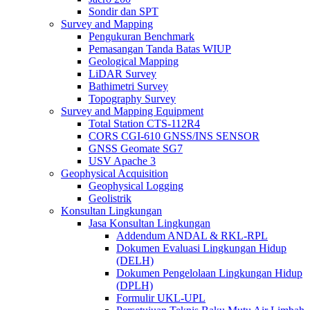
Sondir dan SPT
Survey and Mapping
Pengukuran Benchmark
Pemasangan Tanda Batas WIUP
Geological Mapping
LiDAR Survey
Bathimetri Survey
Topography Survey
Survey and Mapping Equipment
Total Station CTS-112R4
CORS CGI-610 GNSS/INS SENSOR
GNSS Geomate SG7
USV Apache 3
Geophysical Acquisition
Geophysical Logging
Geolistrik
Konsultan Lingkungan
Jasa Konsultan Lingkungan
Addendum ANDAL & RKL-RPL
Dokumen Evaluasi Lingkungan Hidup
(DELH)
Dokumen Pengelolaan Lingkungan Hidup
(DPLH)
Formulir UKL-UPL