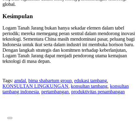
global.
Kesimpulan
Logam Tanah Jarang bukan hanya sekadar elemen dalam tabel
periodik; mereka memegang peran sentral dalam mendorong inovasi
teknologi. Sementara China masih mendominasi pasar, peluang bagi
Indonesia untuk ikut serta dalam industri ini membuka horison baru.
Dengan langkah strategis dan komitmen terhadap keberlanjutan,
Logam Tanah Jarang dapat menjadi pendorong utama kemajuan
teknologi di masa depan.
Tags:
amdal
,
bima shabartum group
,
edukasi tambang
,
KONSULTAN LINGKUNGAN
,
konsultan tambang
,
konsultan
tambang indonesia
,
pertambangan
,
produktivitas penambangan