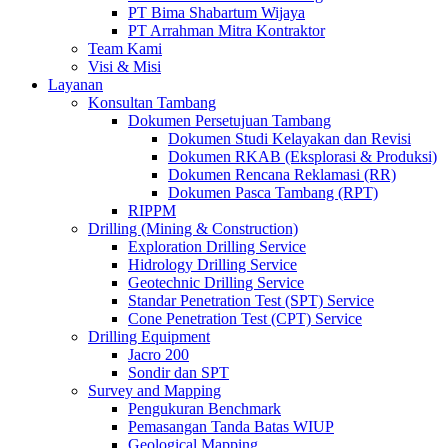
PT Bima Shabartum Wijaya
PT Arrahman Mitra Kontraktor
Team Kami
Visi & Misi
Layanan
Konsultan Tambang
Dokumen Persetujuan Tambang
Dokumen Studi Kelayakan dan Revisi
Dokumen RKAB (Eksplorasi & Produksi)
Dokumen Rencana Reklamasi (RR)
Dokumen Pasca Tambang (RPT)
RIPPM
Drilling (Mining & Construction)
Exploration Drilling Service
Hidrology Drilling Service
Geotechnic Drilling Service
Standar Penetration Test (SPT) Service
Cone Penetration Test (CPT) Service
Drilling Equipment
Jacro 200
Sondir dan SPT
Survey and Mapping
Pengukuran Benchmark
Pemasangan Tanda Batas WIUP
Geological Mapping