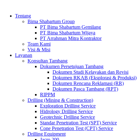
Tentang
Bima Shabartum Group
PT Bima Shabartum Gemilang
PT Bima Shabartum Wijaya
PT Arrahman Mitra Kontraktor
Team Kami
Visi & Misi
Layanan
Konsultan Tambang
Dokumen Persetujuan Tambang
Dokumen Studi Kelayakan dan Revisi
Dokumen RKAB (Eksplorasi & Produksi)
Dokumen Rencana Reklamasi (RR)
Dokumen Pasca Tambang (RPT)
RIPPM
Drilling (Mining & Construction)
Exploration Drilling Service
Hidrology Drilling Service
Geotechnic Drilling Service
Standar Penetration Test (SPT) Service
Cone Penetration Test (CPT) Service
Drilling Equipment
Jacro 200