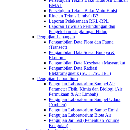
Persetujuan Teknis Baku Mutu Air Limbah
BMAL
Persetujuan Teknis Baku Mutu Emisi
Rincian Teknis Limbah B3
Laporan Pelaksanaan RKL-RPL
Laporan Triwulan Perlindungan dan
Pengelolaan Lingkungan Hidup
Pengujian Lapangan
Pengambilan Data Flora dan Fauna
(Transect)
Pengambilan Data Sosial Budaya &
Ekonomi
Pengambilan Data Kesehatan Masyarakat
Pengambilan Data Radiasi
Elektromagnetik (SUTT/SUTET)
Pengujian Laboratium
Pengujian Laboratorium Sampel Air
Parameter Fisik, Kimia dan Biologi (Air
Permukaan & Air Limbah)
Pengujian Laboratorium Sampel Udara
(Ambien)
Pengujian Laboratorium Sampe Emisi
Pengujian Laboratorium Biota Air
Pengujian Jar Test (Penentuan Volume
Koagulan)