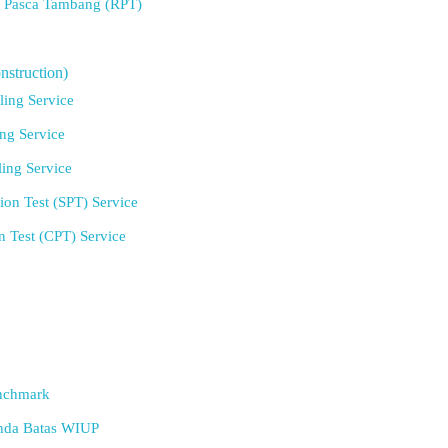
Pasca Tambang (RPT)
nstruction)
ling Service
ing Service
ling Service
ion Test (SPT) Service
n Test (CPT) Service
nchmark
nda Batas WIUP