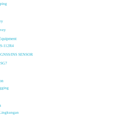
ping
ey
rvey
Equipment
TS-112R4
 GNSS/INS SENSOR
 SG7
on
gging
n
 Lingkungan