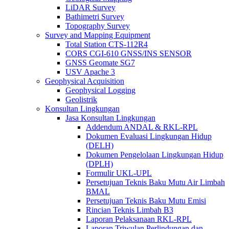
LiDAR Survey
Bathimetri Survey
Topography Survey
Survey and Mapping Equipment
Total Station CTS-112R4
CORS CGI-610 GNSS/INS SENSOR
GNSS Geomate SG7
USV Apache 3
Geophysical Acquisition
Geophysical Logging
Geolistrik
Konsultan Lingkungan
Jasa Konsultan Lingkungan
Addendum ANDAL & RKL-RPL
Dokumen Evaluasi Lingkungan Hidup
(DELH)
Dokumen Pengelolaan Lingkungan Hidup
(DPLH)
Formulir UKL-UPL
Persetujuan Teknis Baku Mutu Air Limbah
BMAL
Persetujuan Teknis Baku Mutu Emisi
Rincian Teknis Limbah B3
Laporan Pelaksanaan RKL-RPL
Laporan Triwulan Perlindungan dan