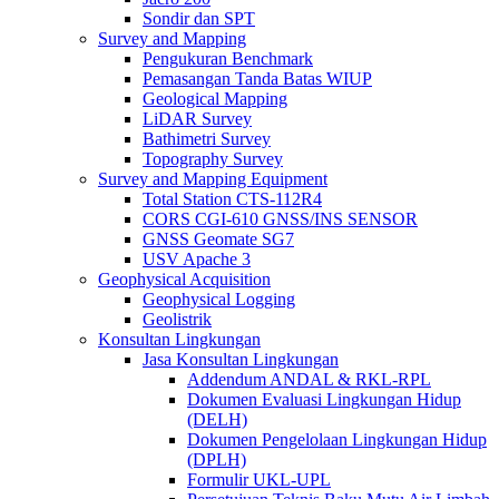
Sondir dan SPT
Survey and Mapping
Pengukuran Benchmark
Pemasangan Tanda Batas WIUP
Geological Mapping
LiDAR Survey
Bathimetri Survey
Topography Survey
Survey and Mapping Equipment
Total Station CTS-112R4
CORS CGI-610 GNSS/INS SENSOR
GNSS Geomate SG7
USV Apache 3
Geophysical Acquisition
Geophysical Logging
Geolistrik
Konsultan Lingkungan
Jasa Konsultan Lingkungan
Addendum ANDAL & RKL-RPL
Dokumen Evaluasi Lingkungan Hidup
(DELH)
Dokumen Pengelolaan Lingkungan Hidup
(DPLH)
Formulir UKL-UPL