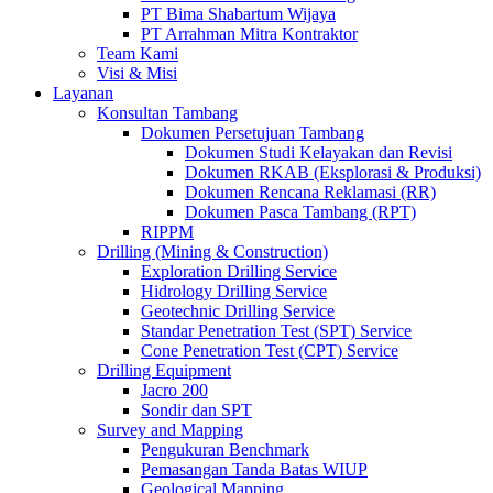
PT Bima Shabartum Wijaya
PT Arrahman Mitra Kontraktor
Team Kami
Visi & Misi
Layanan
Konsultan Tambang
Dokumen Persetujuan Tambang
Dokumen Studi Kelayakan dan Revisi
Dokumen RKAB (Eksplorasi & Produksi)
Dokumen Rencana Reklamasi (RR)
Dokumen Pasca Tambang (RPT)
RIPPM
Drilling (Mining & Construction)
Exploration Drilling Service
Hidrology Drilling Service
Geotechnic Drilling Service
Standar Penetration Test (SPT) Service
Cone Penetration Test (CPT) Service
Drilling Equipment
Jacro 200
Sondir dan SPT
Survey and Mapping
Pengukuran Benchmark
Pemasangan Tanda Batas WIUP
Geological Mapping