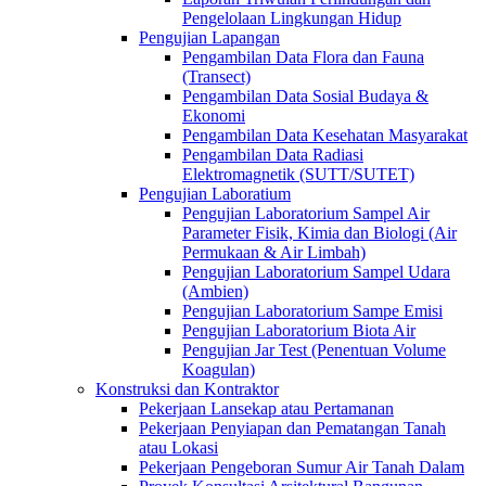
Pengelolaan Lingkungan Hidup
Pengujian Lapangan
Pengambilan Data Flora dan Fauna
(Transect)
Pengambilan Data Sosial Budaya &
Ekonomi
Pengambilan Data Kesehatan Masyarakat
Pengambilan Data Radiasi
Elektromagnetik (SUTT/SUTET)
Pengujian Laboratium
Pengujian Laboratorium Sampel Air
Parameter Fisik, Kimia dan Biologi (Air
Permukaan & Air Limbah)
Pengujian Laboratorium Sampel Udara
(Ambien)
Pengujian Laboratorium Sampe Emisi
Pengujian Laboratorium Biota Air
Pengujian Jar Test (Penentuan Volume
Koagulan)
Konstruksi dan Kontraktor
Pekerjaan Lansekap atau Pertamanan
Pekerjaan Penyiapan dan Pematangan Tanah
atau Lokasi
Pekerjaan Pengeboran Sumur Air Tanah Dalam