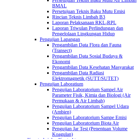
Persetujuan Teknis Baku Mutu Air Limbah
BMAL
Persetujuan Teknis Baku Mutu Emisi
Rincian Teknis Limbah B3
Laporan Pelaksanaan RKL-RPL
Laporan Triwulan Perlindungan dan
Pengelolaan Lingkungan Hidup
Pengujian Lapangan
Pengambilan Data Flora dan Fauna
(Transect)
Pengambilan Data Sosial Budaya &
Ekonomi
Pengambilan Data Kesehatan Masyarakat
Pengambilan Data Radiasi
Elektromagnetik (SUTT/SUTET)
Pengujian Laboratium
Pengujian Laboratorium Sampel Air
Parameter Fisik, Kimia dan Biologi (Air
Permukaan & Air Limbah)
Pengujian Laboratorium Sampel Udara
(Ambien)
Pengujian Laboratorium Sampe Emisi
Pengujian Laboratorium Biota Air
Pengujian Jar Test (Penentuan Volume
Koagulan)