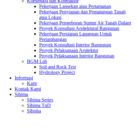
Konstruksi dan Kontraktor
Pekerjaan Lansekap atau Pertamanan
Pekerjaan Penyiapan dan Pematangan Tanah
atau Lokasi
Pekerjaan Pengeboran Sumur Air Tanah Dalam
Proyek Konsultasi Arsitektural Bangunan
Pekerjaan Persiapan Lapangan Untuk
Pertambangan
Proyek Konsultasi Interior Bangunan
Proyek Pelaksanaan Arsitektur
Proyek Pelaksanaan Interior Bangunan
BGM Lab
Soil and Rock Test
Hydrology Project
Informasi
Karir
Kontak Kami
Sibima
Sibima Series
Sibima TnD
Sibisha