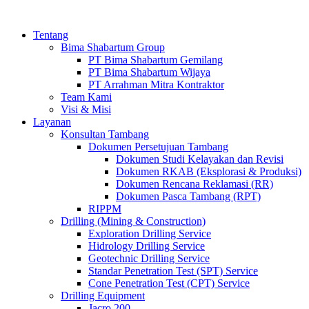
Tentang
Bima Shabartum Group
PT Bima Shabartum Gemilang
PT Bima Shabartum Wijaya
PT Arrahman Mitra Kontraktor
Team Kami
Visi & Misi
Layanan
Konsultan Tambang
Dokumen Persetujuan Tambang
Dokumen Studi Kelayakan dan Revisi
Dokumen RKAB (Eksplorasi & Produksi)
Dokumen Rencana Reklamasi (RR)
Dokumen Pasca Tambang (RPT)
RIPPM
Drilling (Mining & Construction)
Exploration Drilling Service
Hidrology Drilling Service
Geotechnic Drilling Service
Standar Penetration Test (SPT) Service
Cone Penetration Test (CPT) Service
Drilling Equipment
Jacro 200