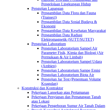
Pengelolaan Lingkungan Hidup
Pengujian Lapangan
Pengambilan Data Flora dan Fauna
(Transect)
Pengambilan Data Sosial Budaya &
Ekonomi
Pengambilan Data Kesehatan Masyarakat
Pengambilan Data Radiasi
Elektromagnetik (SUTT/SUTET)
Pengujian Laboratium
Pengujian Laboratorium Sampel Air
Parameter Fisik, Kimia dan Biologi (Air
Permukaan & Air Limbah)
Pengujian Laboratorium Sampel Udara
(Ambien)
Pengujian Laboratorium Sampe Emisi
Pengujian Laboratorium Biota Air
Pengujian Jar Test (Penentuan Volume
Koagulan)
Konstruksi dan Kontraktor
Pekerjaan Lansekap atau Pertamanan
Pekerjaan Penyiapan dan Pematangan Tanah
atau Lokasi
Pekerjaan Pengeboran Sumur Air Tanah Dalam