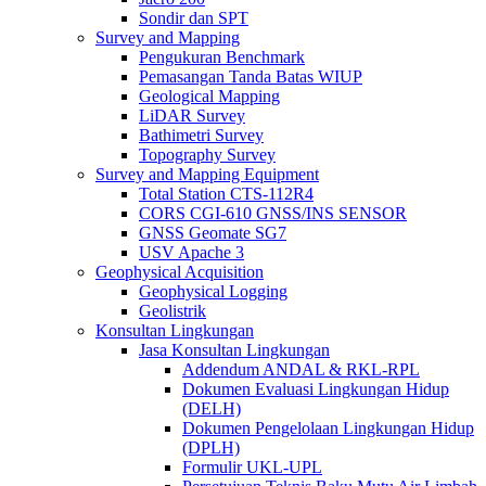
Sondir dan SPT
Survey and Mapping
Pengukuran Benchmark
Pemasangan Tanda Batas WIUP
Geological Mapping
LiDAR Survey
Bathimetri Survey
Topography Survey
Survey and Mapping Equipment
Total Station CTS-112R4
CORS CGI-610 GNSS/INS SENSOR
GNSS Geomate SG7
USV Apache 3
Geophysical Acquisition
Geophysical Logging
Geolistrik
Konsultan Lingkungan
Jasa Konsultan Lingkungan
Addendum ANDAL & RKL-RPL
Dokumen Evaluasi Lingkungan Hidup
(DELH)
Dokumen Pengelolaan Lingkungan Hidup
(DPLH)
Formulir UKL-UPL