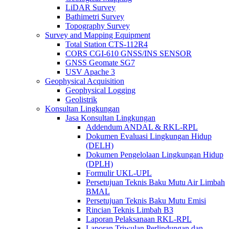
LiDAR Survey
Bathimetri Survey
Topography Survey
Survey and Mapping Equipment
Total Station CTS-112R4
CORS CGI-610 GNSS/INS SENSOR
GNSS Geomate SG7
USV Apache 3
Geophysical Acquisition
Geophysical Logging
Geolistrik
Konsultan Lingkungan
Jasa Konsultan Lingkungan
Addendum ANDAL & RKL-RPL
Dokumen Evaluasi Lingkungan Hidup
(DELH)
Dokumen Pengelolaan Lingkungan Hidup
(DPLH)
Formulir UKL-UPL
Persetujuan Teknis Baku Mutu Air Limbah
BMAL
Persetujuan Teknis Baku Mutu Emisi
Rincian Teknis Limbah B3
Laporan Pelaksanaan RKL-RPL
Laporan Triwulan Perlindungan dan