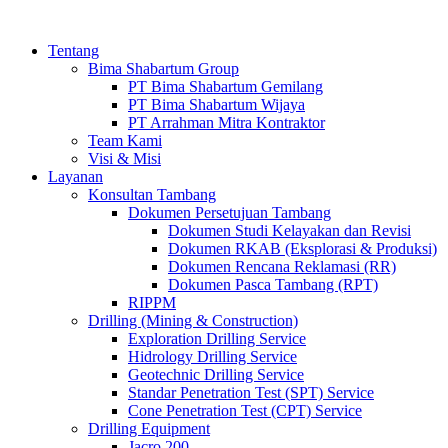
Tentang
Bima Shabartum Group
PT Bima Shabartum Gemilang
PT Bima Shabartum Wijaya
PT Arrahman Mitra Kontraktor
Team Kami
Visi & Misi
Layanan
Konsultan Tambang
Dokumen Persetujuan Tambang
Dokumen Studi Kelayakan dan Revisi
Dokumen RKAB (Eksplorasi & Produksi)
Dokumen Rencana Reklamasi (RR)
Dokumen Pasca Tambang (RPT)
RIPPM
Drilling (Mining & Construction)
Exploration Drilling Service
Hidrology Drilling Service
Geotechnic Drilling Service
Standar Penetration Test (SPT) Service
Cone Penetration Test (CPT) Service
Drilling Equipment
Jacro 200