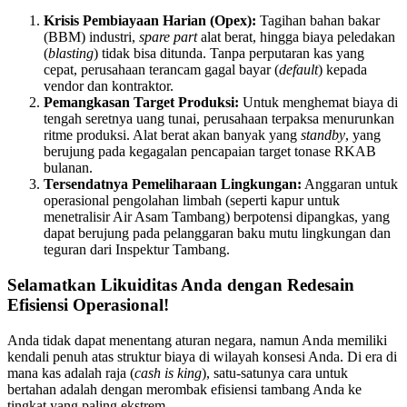
Krisis Pembiayaan Harian (Opex):
Tagihan bahan bakar
(BBM) industri,
spare part
alat berat, hingga biaya peledakan
(
blasting
) tidak bisa ditunda. Tanpa perputaran kas yang
cepat, perusahaan terancam gagal bayar (
default
) kepada
vendor dan kontraktor.
Pemangkasan Target Produksi:
Untuk menghemat biaya di
tengah seretnya uang tunai, perusahaan terpaksa menurunkan
ritme produksi. Alat berat akan banyak yang
standby
, yang
berujung pada kegagalan pencapaian target tonase RKAB
bulanan.
Tersendatnya Pemeliharaan Lingkungan:
Anggaran untuk
operasional pengolahan limbah (seperti kapur untuk
menetralisir Air Asam Tambang) berpotensi dipangkas, yang
dapat berujung pada pelanggaran baku mutu lingkungan dan
teguran dari Inspektur Tambang.
Selamatkan Likuiditas Anda dengan Redesain
Efisiensi Operasional!
Anda tidak dapat menentang aturan negara, namun Anda memiliki
kendali penuh atas struktur biaya di wilayah konsesi Anda. Di era di
mana kas adalah raja (
cash is king
), satu-satunya cara untuk
bertahan adalah dengan merombak efisiensi tambang Anda ke
tingkat yang paling ekstrem.