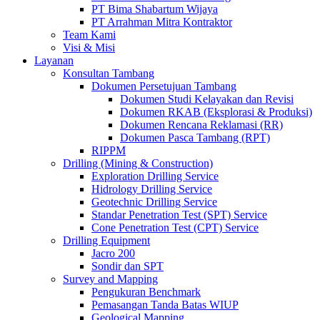
PT Bima Shabartum Wijaya
PT Arrahman Mitra Kontraktor
Team Kami
Visi & Misi
Layanan
Konsultan Tambang
Dokumen Persetujuan Tambang
Dokumen Studi Kelayakan dan Revisi
Dokumen RKAB (Eksplorasi & Produksi)
Dokumen Rencana Reklamasi (RR)
Dokumen Pasca Tambang (RPT)
RIPPM
Drilling (Mining & Construction)
Exploration Drilling Service
Hidrology Drilling Service
Geotechnic Drilling Service
Standar Penetration Test (SPT) Service
Cone Penetration Test (CPT) Service
Drilling Equipment
Jacro 200
Sondir dan SPT
Survey and Mapping
Pengukuran Benchmark
Pemasangan Tanda Batas WIUP
Geological Mapping