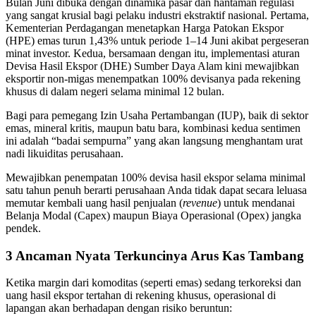
Bulan Juni dibuka dengan dinamika pasar dan hantaman regulasi
yang sangat krusial bagi pelaku industri ekstraktif nasional. Pertama,
Kementerian Perdagangan menetapkan Harga Patokan Ekspor
(HPE) emas turun 1,43% untuk periode 1–14 Juni akibat pergeseran
minat investor. Kedua, bersamaan dengan itu, implementasi aturan
Devisa Hasil Ekspor (DHE) Sumber Daya Alam kini mewajibkan
eksportir non-migas menempatkan 100% devisanya pada rekening
khusus di dalam negeri selama minimal 12 bulan.
Bagi para pemegang Izin Usaha Pertambangan (IUP), baik di sektor
emas, mineral kritis, maupun batu bara, kombinasi kedua sentimen
ini adalah “badai sempurna” yang akan langsung menghantam urat
nadi likuiditas perusahaan.
Mewajibkan penempatan 100% devisa hasil ekspor selama minimal
satu tahun penuh berarti perusahaan Anda tidak dapat secara leluasa
memutar kembali uang hasil penjualan (
revenue
) untuk mendanai
Belanja Modal (Capex) maupun Biaya Operasional (Opex) jangka
pendek.
3 Ancaman Nyata Terkuncinya Arus Kas Tambang
Ketika margin dari komoditas (seperti emas) sedang terkoreksi dan
uang hasil ekspor tertahan di rekening khusus, operasional di
lapangan akan berhadapan dengan risiko beruntun: