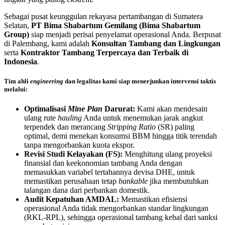
Sebagai pusat keunggulan rekayasa pertambangan di Sumatera
Selatan,
PT Bima Shabartum Gemilang (Bima Shabartum
Group)
siap menjadi perisai penyelamat operasional Anda. Berpusat
di Palembang, kami adalah
Konsultan Tambang dan Lingkungan
serta
Kontraktor Tambang Terpercaya dan Terbaik di
Indonesia
.
Tim ahli
engineering
dan legalitas kami siap menerjunkan intervensi taktis
melalui:
Optimalisasi
Mine Plan
Darurat:
Kami akan mendesain
ulang rute
hauling
Anda untuk menemukan jarak angkut
terpendek dan merancang
Stripping Ratio
(SR) paling
optimal, demi menekan konsumsi BBM hingga titik terendah
tanpa mengorbankan kuota ekspor.
Revisi Studi Kelayakan (FS):
Menghitung ulang proyeksi
finansial dan keekonomian tambang Anda dengan
memasukkan variabel tertahannya devisa DHE, untuk
memastikan perusahaan tetap
bankable
jika membutuhkan
talangan dana dari perbankan domestik.
Audit Kepatuhan AMDAL:
Memastikan efisiensi
operasional Anda tidak mengorbankan standar lingkungan
(RKL-RPL), sehingga operasional tambang kebal dari sanksi