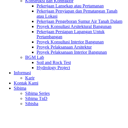
Konstruksi dan Kontraktor
Pekerjaan Lansekap atau Pertamanan
Pekerjaan Penyiapan dan Pematangan Tanah
atau Lokasi
Pekerjaan Pengeboran Sumur Air Tanah Dalam
Proyek Konsultasi Arsitektural Bangunan
Pekerjaan Persiapan Lapangan Untuk
Pertambangan
Proyek Konsultasi Interior Bangunan
Proyek Pelaksanaan Arsitektur
Proyek Pelaksanaan Interior Bangunan
BGM Lab
Soil and Rock Test
Hydrology Project
Informasi
Karir
Kontak Kami
Sibima
Sibima Series
Sibima TnD
Sibisha