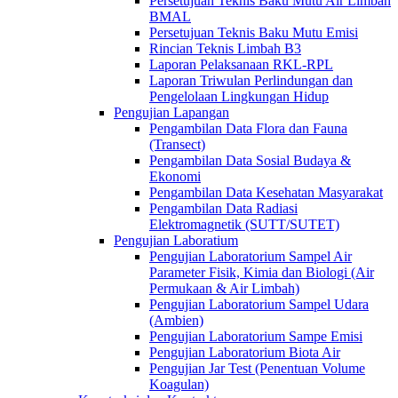
Persetujuan Teknis Baku Mutu Air Limbah
BMAL
Persetujuan Teknis Baku Mutu Emisi
Rincian Teknis Limbah B3
Laporan Pelaksanaan RKL-RPL
Laporan Triwulan Perlindungan dan
Pengelolaan Lingkungan Hidup
Pengujian Lapangan
Pengambilan Data Flora dan Fauna
(Transect)
Pengambilan Data Sosial Budaya &
Ekonomi
Pengambilan Data Kesehatan Masyarakat
Pengambilan Data Radiasi
Elektromagnetik (SUTT/SUTET)
Pengujian Laboratium
Pengujian Laboratorium Sampel Air
Parameter Fisik, Kimia dan Biologi (Air
Permukaan & Air Limbah)
Pengujian Laboratorium Sampel Udara
(Ambien)
Pengujian Laboratorium Sampe Emisi
Pengujian Laboratorium Biota Air
Pengujian Jar Test (Penentuan Volume
Koagulan)