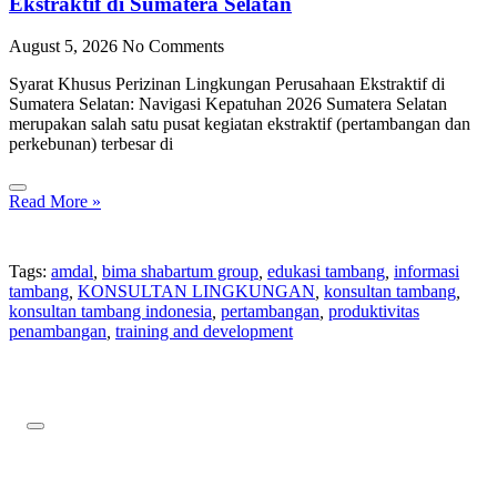
Ekstraktif di Sumatera Selatan
August 5, 2026
No Comments
Syarat Khusus Perizinan Lingkungan Perusahaan Ekstraktif di
Sumatera Selatan: Navigasi Kepatuhan 2026 Sumatera Selatan
merupakan salah satu pusat kegiatan ekstraktif (pertambangan dan
perkebunan) terbesar di
Read More »
Tags:
amdal
,
bima shabartum group
,
edukasi tambang
,
informasi
tambang
,
KONSULTAN LINGKUNGAN
,
konsultan tambang
,
konsultan tambang indonesia
,
pertambangan
,
produktivitas
penambangan
,
training and development