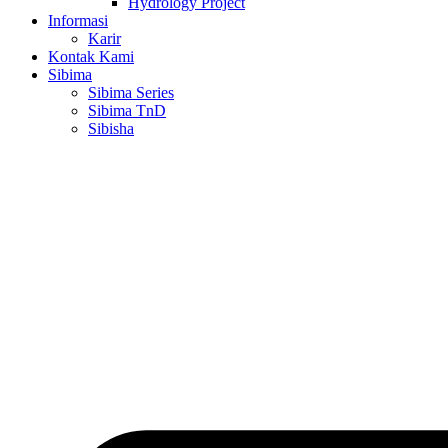
Hydrology Project
Informasi
Karir
Kontak Kami
Sibima
Sibima Series
Sibima TnD
Sibisha