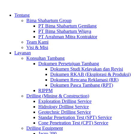
Tentang
Bima Shabartum Group
PT Bima Shabartum Gemilang
PT Bima Shabartum Wijaya
PT Arrahman Mitra Kontraktor
Team Kami
Visi & Misi
Layanan
Konsultan Tambang
Dokumen Persetujuan Tambang
Dokumen Studi Kelayakan dan Revisi
Dokumen RKAB (Eksplorasi & Produksi)
Dokumen Rencana Reklamasi (RR)
Dokumen Pasca Tambang (RPT)
RIPPM
Drilling (Mining & Construction)
Exploration Drilling Service
Hidrology Drilling Service
Geotechnic Drilling Service
Standar Penetration Test (SPT) Service
Cone Penetration Test (CPT) Service
Drilling Equipment
Jacro 200