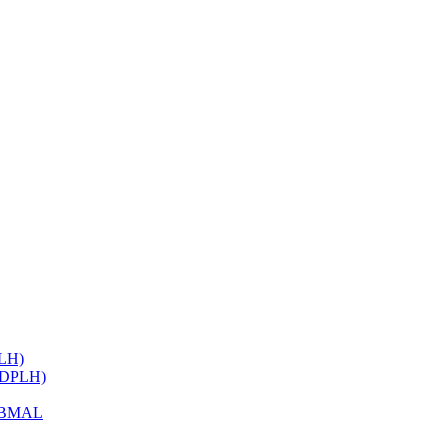
ELH)
 (DPLH)
h BMAL