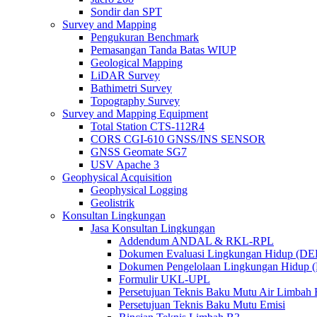
Sondir dan SPT
Survey and Mapping
Pengukuran Benchmark
Pemasangan Tanda Batas WIUP
Geological Mapping
LiDAR Survey
Bathimetri Survey
Topography Survey
Survey and Mapping Equipment
Total Station CTS-112R4
CORS CGI-610 GNSS/INS SENSOR
GNSS Geomate SG7
USV Apache 3
Geophysical Acquisition
Geophysical Logging
Geolistrik
Konsultan Lingkungan
Jasa Konsultan Lingkungan
Addendum ANDAL & RKL-RPL
Dokumen Evaluasi Lingkungan Hidup (D
Dokumen Pengelolaan Lingkungan Hidup
Formulir UKL-UPL
Persetujuan Teknis Baku Mutu Air Limba
Persetujuan Teknis Baku Mutu Emisi