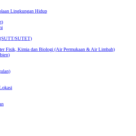
lolaan Lingkungan Hidup
t)
mi
ik (SUTT/SUTET)
er Fisik, Kimia dan Biologi (Air Permukaan & Air Limbah)
bien)
ulan)
Lokasi
an