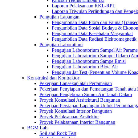
Rincian Teknis Limbah B3
Laporan Pelaksanaan RKL-RPL
Laporan Triwulan Perlindungan dan Penge
Pengujian Lapangan
Pengambilan Data Flora dan Fauna (Transec
Pengambilan Data Sosial Budaya & Ekono
Pengambilan Data Kesehatan Masyarakat
Pengambilan Data Radiasi Elektromagnet
Pengujian Laboratium
Pengujian Laboratorium Sampel Air Paramet
Pengujian Laboratorium Sampel Udara (Am
Pengujian Laboratorium Sampe Emisi
Pengujian Laboratorium Biota Air
Pengujian Jar Test (Penentuan Volume Koag
Konstruksi dan Kontraktor
Pekerjaan Lansekap atau Pertamanan
Pekerjaan Penyiapan dan Pematangan Tanah atau 
Pekerjaan Pengeboran Sumur Air Tanah Dalam
Proyek Konsultasi Arsitektural Bangunan
Pekerjaan Persiapan Lapangan Untuk Pertambang
Proyek Konsultasi Interior Bangunan
Proyek Pelaksanaan Arsitektur
Proyek Pelaksanaan Interior Bangunan
BGM Lab
Soil and Rock Test