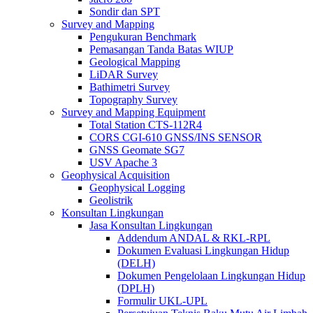
Sondir dan SPT
Survey and Mapping
Pengukuran Benchmark
Pemasangan Tanda Batas WIUP
Geological Mapping
LiDAR Survey
Bathimetri Survey
Topography Survey
Survey and Mapping Equipment
Total Station CTS-112R4
CORS CGI-610 GNSS/INS SENSOR
GNSS Geomate SG7
USV Apache 3
Geophysical Acquisition
Geophysical Logging
Geolistrik
Konsultan Lingkungan
Jasa Konsultan Lingkungan
Addendum ANDAL & RKL-RPL
Dokumen Evaluasi Lingkungan Hidup
(DELH)
Dokumen Pengelolaan Lingkungan Hidup
(DPLH)
Formulir UKL-UPL