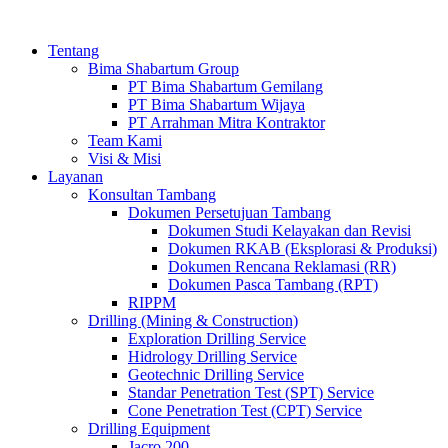
Tentang
Bima Shabartum Group
PT Bima Shabartum Gemilang
PT Bima Shabartum Wijaya
PT Arrahman Mitra Kontraktor
Team Kami
Visi & Misi
Layanan
Konsultan Tambang
Dokumen Persetujuan Tambang
Dokumen Studi Kelayakan dan Revisi
Dokumen RKAB (Eksplorasi & Produksi)
Dokumen Rencana Reklamasi (RR)
Dokumen Pasca Tambang (RPT)
RIPPM
Drilling (Mining & Construction)
Exploration Drilling Service
Hidrology Drilling Service
Geotechnic Drilling Service
Standar Penetration Test (SPT) Service
Cone Penetration Test (CPT) Service
Drilling Equipment
Jacro 200