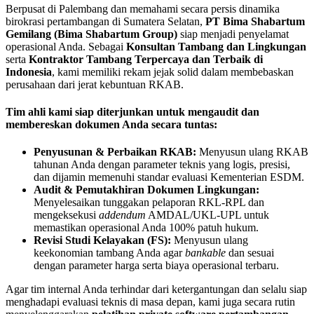
Berpusat di Palembang dan memahami secara persis dinamika
birokrasi pertambangan di Sumatera Selatan,
PT Bima Shabartum
Gemilang (Bima Shabartum Group)
siap menjadi penyelamat
operasional Anda. Sebagai
Konsultan Tambang dan Lingkungan
serta
Kontraktor Tambang Terpercaya dan Terbaik di
Indonesia
, kami memiliki rekam jejak solid dalam membebaskan
perusahaan dari jerat kebuntuan RKAB.
Tim ahli kami siap diterjunkan untuk mengaudit dan
membereskan dokumen Anda secara tuntas:
Penyusunan & Perbaikan RKAB:
Menyusun ulang RKAB
tahunan Anda dengan parameter teknis yang logis, presisi,
dan dijamin memenuhi standar evaluasi Kementerian ESDM.
Audit & Pemutakhiran Dokumen Lingkungan:
Menyelesaikan tunggakan pelaporan RKL-RPL dan
mengeksekusi
addendum
AMDAL/UKL-UPL untuk
memastikan operasional Anda 100% patuh hukum.
Revisi Studi Kelayakan (FS):
Menyusun ulang
keekonomian tambang Anda agar
bankable
dan sesuai
dengan parameter harga serta biaya operasional terbaru.
Agar tim internal Anda terhindar dari ketergantungan dan selalu siap
menghadapi evaluasi teknis di masa depan, kami juga secara rutin