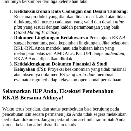
umumnya bersumber dari tiga kelemahan fatal:
Ketidaksinkronan Data Cadangan dan Desain Tambang:
Rencana produksi yang diajukan tidak masuk akal atau tidak
didukung oleh neraca cadangan yang valid dan desain
mine
plan
yang sesuai dengan kaidah pertambangan yang baik
(
Good Mining Practice
).
Dokumen Lingkungan Kedaluwarsa:
Persetujuan RKAB
sangat bergantung pada kepatuhan lingkungan. Jika pelaporan
RKL-RPL Anda mandek, atau ada bukaan lahan yang
melampaui batas izin AMDAL/UKL-UPL tanpa
addendum
,
RKAB Anda dipastikan ditolak.
Ketidaklengkapan Dokumen Finansial & Studi
Kelayakan (FS):
Proyeksi keekonomian yang tidak rasional
atau absennya dokumen FS yang
up-to-date
membuat
evaluator ragu terhadap kelayakan operasional perusahaan.
Selamatkan IUP Anda, Eksekusi Pembenahan
RKAB Bersama Ahlinya!
Waktu terus berjalan, dan status pembekuan bisa berujung pada
pencabutan izin secara permanen jika Anda tidak segera melakukan
perbaikan dokumen. Jangan pertaruhkan aset miliaran rupiah Anda
karena kelalaian administratif dan teknis.