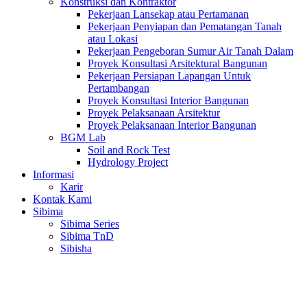
Konstruksi dan Kontraktor
Pekerjaan Lansekap atau Pertamanan
Pekerjaan Penyiapan dan Pematangan Tanah
atau Lokasi
Pekerjaan Pengeboran Sumur Air Tanah Dalam
Proyek Konsultasi Arsitektural Bangunan
Pekerjaan Persiapan Lapangan Untuk
Pertambangan
Proyek Konsultasi Interior Bangunan
Proyek Pelaksanaan Arsitektur
Proyek Pelaksanaan Interior Bangunan
BGM Lab
Soil and Rock Test
Hydrology Project
Informasi
Karir
Kontak Kami
Sibima
Sibima Series
Sibima TnD
Sibisha