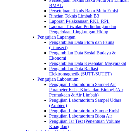
Persetujuan Teknis Baku Mutu Air Limbah
BMAL
Persetujuan Teknis Baku Mutu Emisi
Rincian Teknis Limbah B3
Laporan Pelaksanaan RKL-RPL
Laporan Triwulan Perlindungan dan
Pengelolaan Lingkungan Hidup
Pengujian Lapangan
Pengambilan Data Flora dan Fauna
(Transect)
Pengambilan Data Sosial Budaya &
Ekonomi
Pengambilan Data Kesehatan Masyarakat
Pengambilan Data Radiasi
Elektromagnetik (SUTT/SUTET)
Pengujian Laboratium
Pengujian Laboratorium Sampel Air
Parameter Fisik, Kimia dan Biologi (Air
Permukaan & Air Limbah)
Pengujian Laboratorium Sampel Udara
(Ambien)
Pengujian Laboratorium Sampe Emisi
Pengujian Laboratorium Biota Air
Pengujian Jar Test (Penentuan Volume
Koagulan)