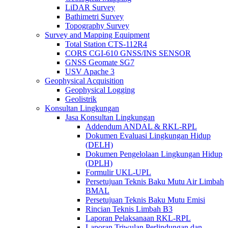
LiDAR Survey
Bathimetri Survey
Topography Survey
Survey and Mapping Equipment
Total Station CTS-112R4
CORS CGI-610 GNSS/INS SENSOR
GNSS Geomate SG7
USV Apache 3
Geophysical Acquisition
Geophysical Logging
Geolistrik
Konsultan Lingkungan
Jasa Konsultan Lingkungan
Addendum ANDAL & RKL-RPL
Dokumen Evaluasi Lingkungan Hidup
(DELH)
Dokumen Pengelolaan Lingkungan Hidup
(DPLH)
Formulir UKL-UPL
Persetujuan Teknis Baku Mutu Air Limbah
BMAL
Persetujuan Teknis Baku Mutu Emisi
Rincian Teknis Limbah B3
Laporan Pelaksanaan RKL-RPL
Laporan Triwulan Perlindungan dan