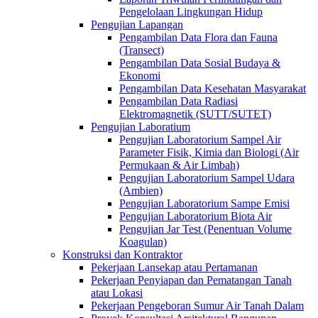
Pengelolaan Lingkungan Hidup
Pengujian Lapangan
Pengambilan Data Flora dan Fauna
(Transect)
Pengambilan Data Sosial Budaya &
Ekonomi
Pengambilan Data Kesehatan Masyarakat
Pengambilan Data Radiasi
Elektromagnetik (SUTT/SUTET)
Pengujian Laboratium
Pengujian Laboratorium Sampel Air
Parameter Fisik, Kimia dan Biologi (Air
Permukaan & Air Limbah)
Pengujian Laboratorium Sampel Udara
(Ambien)
Pengujian Laboratorium Sampe Emisi
Pengujian Laboratorium Biota Air
Pengujian Jar Test (Penentuan Volume
Koagulan)
Konstruksi dan Kontraktor
Pekerjaan Lansekap atau Pertamanan
Pekerjaan Penyiapan dan Pematangan Tanah
atau Lokasi
Pekerjaan Pengeboran Sumur Air Tanah Dalam