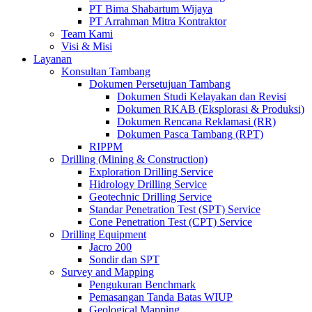
PT Bima Shabartum Wijaya
PT Arrahman Mitra Kontraktor
Team Kami
Visi & Misi
Layanan
Konsultan Tambang
Dokumen Persetujuan Tambang
Dokumen Studi Kelayakan dan Revisi
Dokumen RKAB (Eksplorasi & Produksi)
Dokumen Rencana Reklamasi (RR)
Dokumen Pasca Tambang (RPT)
RIPPM
Drilling (Mining & Construction)
Exploration Drilling Service
Hidrology Drilling Service
Geotechnic Drilling Service
Standar Penetration Test (SPT) Service
Cone Penetration Test (CPT) Service
Drilling Equipment
Jacro 200
Sondir dan SPT
Survey and Mapping
Pengukuran Benchmark
Pemasangan Tanda Batas WIUP
Geological Mapping