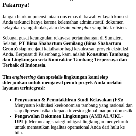
Pakarnya!
Jangan biarkan potensi jutaan ons emas di bawah wilayah konsesi
Anda terkunci hanya karena kelemahan administratif, dokumen
kelayakan yang ditolak, atau desain
mine plan
yang tidak efisien.
Sebagai pusat keunggulan rekayasa pertambangan di Sumatera
Selatan,
PT Bima Shabartum Gemilang (Bima Shabartum
Group)
siap menjadi katalisator bagi kesuksesan proyek ekstraksi
Anda. Berpusat di Palembang, kami adalah
Konsultan Tambang
dan Lingkungan
serta
Kontraktor Tambang Terpercaya dan
Terbaik di Indonesia
.
Tim
engineering
dan spesialis lingkungan kami siap
diterjunkan untuk mengawal penuh proyek Anda melalui
layanan terintegrasi:
Penyusunan & Pemutakhiran Studi Kelayakan (FS):
Menyusun kalkulasi keekonomian tambang yang rasional dan
siap dipresentasikan kepada investor global maupun domestik.
Pengawalan Dokumen Lingkungan (AMDAL/UKL-
UPL):
Merancang strategi mitigasi lingkungan menyeluruh
untuk memastikan legalitas operasional Anda dari hulu ke
hilir.