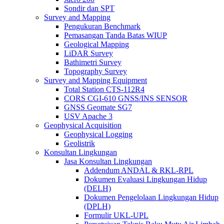
Sondir dan SPT
Survey and Mapping
Pengukuran Benchmark
Pemasangan Tanda Batas WIUP
Geological Mapping
LiDAR Survey
Bathimetri Survey
Topography Survey
Survey and Mapping Equipment
Total Station CTS-112R4
CORS CGI-610 GNSS/INS SENSOR
GNSS Geomate SG7
USV Apache 3
Geophysical Acquisition
Geophysical Logging
Geolistrik
Konsultan Lingkungan
Jasa Konsultan Lingkungan
Addendum ANDAL & RKL-RPL
Dokumen Evaluasi Lingkungan Hidup
(DELH)
Dokumen Pengelolaan Lingkungan Hidup
(DPLH)
Formulir UKL-UPL