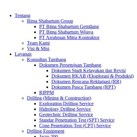
Tentang
Bima Shabartum Group
PT Bima Shabartum Gemilang
PT Bima Shabartum Wijaya
PT Arrahman Mitra Kontraktor
Team Kami
Visi & Misi
Layanan
Konsultan Tambang
Dokumen Persetujuan Tambang
Dokumen Studi Kelayakan dan Revisi
Dokumen RKAB (Eksplorasi & Produksi)
Dokumen Rencana Reklamasi (RR)
Dokumen Pasca Tambang (RPT)
RIPPM
Drilling (Mining & Construction)
Exploration Drilling Service
Hidrology Drilling Service
Geotechnic Drilling Service
Standar Penetration Test (SPT) Service
Cone Penetration Test (CPT) Service
Drilling Equipment
Jacro 200