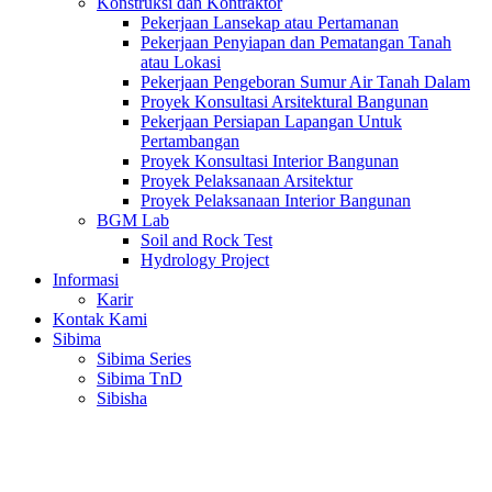
Konstruksi dan Kontraktor
Pekerjaan Lansekap atau Pertamanan
Pekerjaan Penyiapan dan Pematangan Tanah
atau Lokasi
Pekerjaan Pengeboran Sumur Air Tanah Dalam
Proyek Konsultasi Arsitektural Bangunan
Pekerjaan Persiapan Lapangan Untuk
Pertambangan
Proyek Konsultasi Interior Bangunan
Proyek Pelaksanaan Arsitektur
Proyek Pelaksanaan Interior Bangunan
BGM Lab
Soil and Rock Test
Hydrology Project
Informasi
Karir
Kontak Kami
Sibima
Sibima Series
Sibima TnD
Sibisha