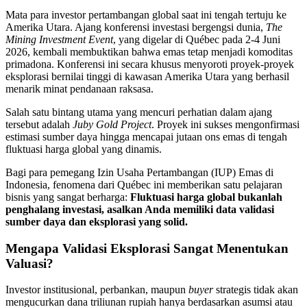
Mata para investor pertambangan global saat ini tengah tertuju ke
Amerika Utara. Ajang konferensi investasi bergengsi dunia,
The
Mining Investment Event
, yang digelar di Québec pada 2-4 Juni
2026, kembali membuktikan bahwa emas tetap menjadi komoditas
primadona. Konferensi ini secara khusus menyoroti proyek-proyek
eksplorasi bernilai tinggi di kawasan Amerika Utara yang berhasil
menarik minat pendanaan raksasa.
Salah satu bintang utama yang mencuri perhatian dalam ajang
tersebut adalah
Juby Gold Project
. Proyek ini sukses mengonfirmasi
estimasi sumber daya hingga mencapai jutaan ons emas di tengah
fluktuasi harga global yang dinamis.
Bagi para pemegang Izin Usaha Pertambangan (IUP) Emas di
Indonesia, fenomena dari Québec ini memberikan satu pelajaran
bisnis yang sangat berharga:
Fluktuasi harga global bukanlah
penghalang investasi, asalkan Anda memiliki data validasi
sumber daya dan eksplorasi yang solid.
Mengapa Validasi Eksplorasi Sangat Menentukan
Valuasi?
Investor institusional, perbankan, maupun
buyer
strategis tidak akan
mengucurkan dana triliunan rupiah hanya berdasarkan asumsi atau