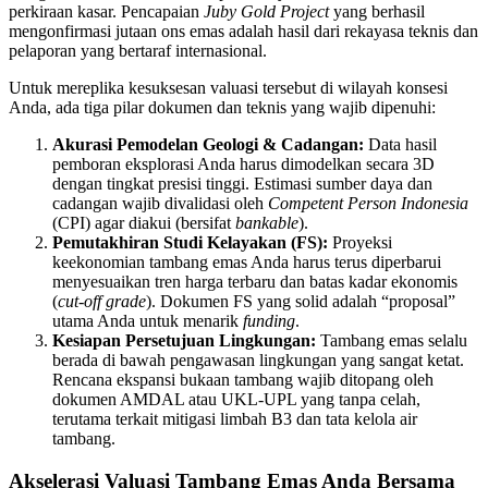
perkiraan kasar. Pencapaian
Juby Gold Project
yang berhasil
mengonfirmasi jutaan ons emas adalah hasil dari rekayasa teknis dan
pelaporan yang bertaraf internasional.
Untuk mereplika kesuksesan valuasi tersebut di wilayah konsesi
Anda, ada tiga pilar dokumen dan teknis yang wajib dipenuhi:
Akurasi Pemodelan Geologi & Cadangan:
Data hasil
pemboran eksplorasi Anda harus dimodelkan secara 3D
dengan tingkat presisi tinggi. Estimasi sumber daya dan
cadangan wajib divalidasi oleh
Competent Person Indonesia
(CPI) agar diakui (bersifat
bankable
).
Pemutakhiran Studi Kelayakan (FS):
Proyeksi
keekonomian tambang emas Anda harus terus diperbarui
menyesuaikan tren harga terbaru dan batas kadar ekonomis
(
cut-off grade
). Dokumen FS yang solid adalah “proposal”
utama Anda untuk menarik
funding
.
Kesiapan Persetujuan Lingkungan:
Tambang emas selalu
berada di bawah pengawasan lingkungan yang sangat ketat.
Rencana ekspansi bukaan tambang wajib ditopang oleh
dokumen AMDAL atau UKL-UPL yang tanpa celah,
terutama terkait mitigasi limbah B3 dan tata kelola air
tambang.
Akselerasi Valuasi Tambang Emas Anda Bersama