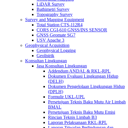
LiDAR Survey
Bathimetri Survey
Topography Survey
Survey and Mapping Equipment
Total Station CTS-112R4
CORS CGI-610 GNSS/INS SENSOR
GNSS Geomate SG7
USV Apache 3
Geophysical Acquisition
Geophysical Logging
Geolistrik
Konsultan Lingkungan
Jasa Konsultan Lingkungan
Addendum ANDAL & RKL-RPL
Dokumen Evaluasi Lingkungan Hidup
(DELH)
Dokumen Pengelolaan Lingkungan Hidup
(DPLH)
Formulir UKL-UPL
Persetujuan Teknis Baku Mutu Air Limbah
BMAL
Persetujuan Teknis Baku Mutu Emisi
Rincian Teknis Limbah B3
Laporan Pelaksanaan RKL-RPL
Laporan Triwulan Perlindungan dan