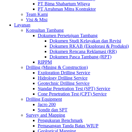
PT Bima Shabartum Wijaya
PT Arrahman Mitra Kontraktor
Team Kami
Visi & Misi
Layanan
Konsultan Tambang
Dokumen Persetujuan Tambang
Dokumen Studi Kelayakan dan Revisi
Dokumen RKAB (Eksplorasi & Produksi)
Dokumen Rencana Reklamasi (RR)
Dokumen Pasca Tambang (RPT)
RIPPM
Drilling (Mining & Construction)
Exploration Drilling Service
Hidrology Drilling Service
Geotechnic Drilling Service
Standar Penetration Test (SPT) Service
Cone Penetration Test (CPT) Service
Drilling Equipment
Jacro 200
Sondir dan SPT
Survey and Mapping
Pengukuran Benchmark
Pemasangan Tanda Batas WIUP
Geological Mapping