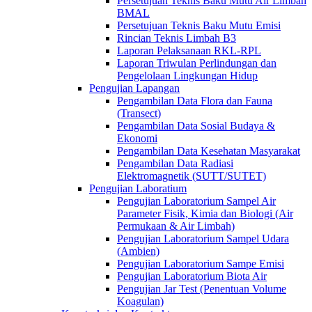
Persetujuan Teknis Baku Mutu Air Limbah
BMAL
Persetujuan Teknis Baku Mutu Emisi
Rincian Teknis Limbah B3
Laporan Pelaksanaan RKL-RPL
Laporan Triwulan Perlindungan dan
Pengelolaan Lingkungan Hidup
Pengujian Lapangan
Pengambilan Data Flora dan Fauna
(Transect)
Pengambilan Data Sosial Budaya &
Ekonomi
Pengambilan Data Kesehatan Masyarakat
Pengambilan Data Radiasi
Elektromagnetik (SUTT/SUTET)
Pengujian Laboratium
Pengujian Laboratorium Sampel Air
Parameter Fisik, Kimia dan Biologi (Air
Permukaan & Air Limbah)
Pengujian Laboratorium Sampel Udara
(Ambien)
Pengujian Laboratorium Sampe Emisi
Pengujian Laboratorium Biota Air
Pengujian Jar Test (Penentuan Volume
Koagulan)