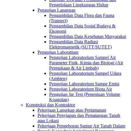
Pengelolaan Lingkungan Hidup
Pengujian Lapangan
Pengambilan Data Flora dan Fauna
(Transect)
Pengambilan Data Sosial Budaya &
Ekonomi
Pengambilan Data Kesehatan Masyarakat
Pengambilan Data Radiasi
Elektromagnetik (SUTT/SUTET)
Pengujian Laboratium
Pengujian Laboratorium Sampel Air
Parameter Fisik, Kimia dan Biologi (Air
Permukaan & Air Limbah)
Pengujian Laboratorium Sampel Udara
(Ambien)
Pengujian Laboratorium Sampe Emisi
Pengujian Laboratorium Biota Air
Pengujian Jar Test (Penentuan Volume
Koagulan)
Konstruksi dan Kontraktor
Pekerjaan Lansekap atau Pertamanan
Pekerjaan Penyiapan dan Pematangan Tanah
atau Lokasi
Pekerjaan Pengeboran Sumur Air Tanah Dalam