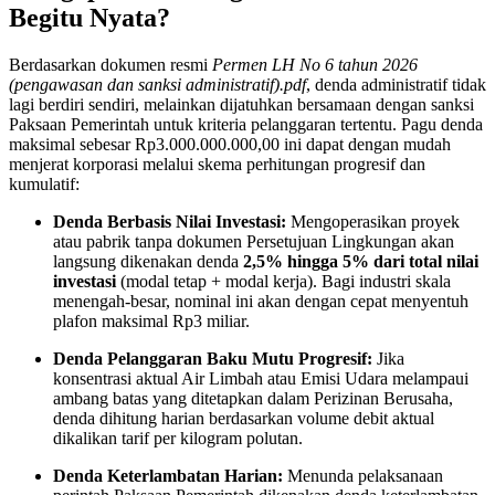
Begitu Nyata?
Berdasarkan dokumen resmi
Permen LH No 6 tahun 2026
(pengawasan dan sanksi administratif).pdf
, denda administratif tidak
lagi berdiri sendiri, melainkan dijatuhkan bersamaan dengan sanksi
Paksaan Pemerintah untuk kriteria pelanggaran tertentu
. Pagu denda
maksimal sebesar Rp3.000.000.000,00 ini dapat dengan mudah
menjerat korporasi melalui skema perhitungan progresif dan
kumulatif
:
Denda Berbasis Nilai Investasi:
Mengoperasikan proyek
atau pabrik tanpa dokumen Persetujuan Lingkungan akan
langsung dikenakan denda
2,5% hingga 5% dari total nilai
investasi
(modal tetap + modal kerja)
. Bagi industri skala
menengah-besar, nominal ini akan dengan cepat menyentuh
plafon maksimal Rp3 miliar
.
Denda Pelanggaran Baku Mutu Progresif:
Jika
konsentrasi aktual Air Limbah atau Emisi Udara melampaui
ambang batas yang ditetapkan dalam Perizinan Berusaha,
denda dihitung harian berdasarkan volume debit aktual
dikalikan tarif per kilogram polutan
.
Denda Keterlambatan Harian:
Menunda pelaksanaan