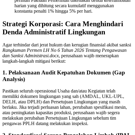
perintah Paksaan Pemerintah dikenakan denda keterlambatan
harian yang dihitung secara kumulatif menggunakan
konstanta penalti 1% hingga 5% per hari
.
Strategi Korporasi: Cara Menghindari
Denda Administratif Lingkungan
Agar terhindar dari jerat hukum dan kerugian finansial akibat sanksi
Rangkuman Permen LH No 6 Tahun 2026 Tentang Pengawasan
dan Sanksi Administrasi.docx
, perusahaan wajib menerapkan
langkah-langkah mitigasi berikut
:
1. Pelaksanaan Audit Kepatuhan Dokumen (Gap
Analysis)
Pastikan seluruh operasional Usaha dan/atau Kegiatan telah
memiliki dokumen lingkungan yang sah (AMDAL, UKL-UPL,
DELH, atau DPLH) dan Persetujuan Lingkungan yang masih
berlaku
. Jika terjadi perluasan lahan, perubahan spesifikasi mesin,
atau peningkatan kapasitas produksi, perusahaan wajib segera
melakukan perubahan Persetujuan Lingkungan sebelum tim
pengawas PPLH datang melakukan inspeksi
.