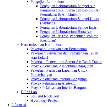
Pengujian Laboratium
Pengujian Laboratorium Sampel Air
Parameter Fisik, Kimia dan Biologi (Air
Permukaan & Air Limbah)
Pengujian Laboratorium Sampel Udara
(Ambien)
Pengujian Laboratorium Sampe Emisi
Pengujian Laboratorium Biota Air
Pengujian Jar Test (Penentuan Volume
Koagulan)
Konstruksi dan Kontraktor
Pekerjaan Lansekap atau Pertamanan
Pekerjaan Penyiapan dan Pematangan Tanah
atau Lokasi
Pekerjaan Pengeboran Sumur Air Tanah Dalam
Proyek Konsultasi Arsitektural Bangunan
Pekerjaan Persiapan Lapangan Untuk
Pertambangan
Proyek Konsultasi Interior Bangunan
Proyek Pelaksanaan Arsitektur
Proyek Pelaksanaan Interior Bangunan
BGM Lab
Soil and Rock Test
Hydrology Project
Informasi