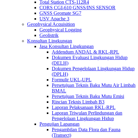
Total Station CTS-112R4
CORS CGI-610 GNSS/INS SENSOR
GNSS Geomate SG7
USV Apache 3
Geophysical Acquisition
Geophysical Logging
Geolistrik
Konsultan Lingkungan
Jasa Konsultan Lingkungan
Addendum ANDAL & RKL-RPL
Dokumen Evaluasi Lingkungan Hidup
(DELH)
Dokumen Pengelolaan Lingkungan Hidup
(DPLH)
Formulir UKL-UPL
Persetujuan Teknis Baku Mutu Air Limbah
BMAL
Persetujuan Teknis Baku Mutu Emisi
Rincian Teknis Limbah B3
Laporan Pelaksanaan RKL-RPL
Laporan Triwulan Perlindungan dan
Pengelolaan Lingkungan Hidup
Pengujian Lapangan
Pengambilan Data Flora dan Fauna
(Transect)