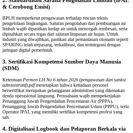
2. Standardisasi Sarana Pengolahan Limbah (IPAL
& Cerobong Emisi)
BPLH memperketat pengawasan terhadap rincian teknis
pengelolaan lingkungan
. Saluran pengolahan dan pembuangan air
limbah wajib dipastikan kedap air untuk mencegah rembesan, serta
dipisahkan secara tegas dari saluran limpasan air hujan
. Untuk
industri yang diwajibkan, pastikan alat pemantauan otomatis seperti
SPARING telah terpasang, terkalibrasi, dan terintegrasi dengan
jaringan digital pemerintah
.
3. Sertifikasi Kompetensi Sumber Daya Manusia
(SDM)
Ketentuan
Permen LH No 6 tahun 2026 (pengawasan dan sanksi
administratif).pdf
menetapkan bahwa ketiadaan personel
bersertifikat merupakan pelanggaran administrasi yang dikenakan
denda operasional langsung
. Perusahaan wajib mempekerjakan
Penanggung Jawab Pengendalian Pencemaran Air (PPPA),
Penanggung Jawab Pengendalian Pencemaran Udara (PPPU), serta
Operator IPAL yang memiliki sertifikat kompetensi profesi yang
sah
.
4. Digitalisasi Logbook dan Pelaporan Berkala via