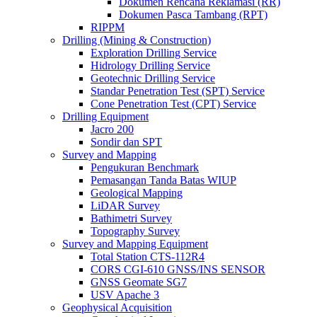
Dokumen Rencana Reklamasi (RR)
Dokumen Pasca Tambang (RPT)
RIPPM
Drilling (Mining & Construction)
Exploration Drilling Service
Hidrology Drilling Service
Geotechnic Drilling Service
Standar Penetration Test (SPT) Service
Cone Penetration Test (CPT) Service
Drilling Equipment
Jacro 200
Sondir dan SPT
Survey and Mapping
Pengukuran Benchmark
Pemasangan Tanda Batas WIUP
Geological Mapping
LiDAR Survey
Bathimetri Survey
Topography Survey
Survey and Mapping Equipment
Total Station CTS-112R4
CORS CGI-610 GNSS/INS SENSOR
GNSS Geomate SG7
USV Apache 3
Geophysical Acquisition