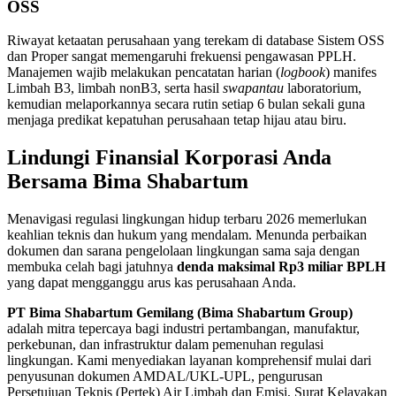
OSS
Riwayat ketaatan perusahaan yang terekam di database Sistem OSS
dan Proper sangat memengaruhi frekuensi pengawasan PPLH
.
Manajemen wajib melakukan pencatatan harian (
logbook
) manifes
Limbah B3, limbah nonB3, serta hasil
swapantau
laboratorium,
kemudian melaporkannya secara rutin setiap 6 bulan sekali guna
menjaga predikat kepatuhan perusahaan tetap hijau atau biru
.
Lindungi Finansial Korporasi Anda
Bersama Bima Shabartum
Menavigasi regulasi lingkungan hidup terbaru 2026 memerlukan
keahlian teknis dan hukum yang mendalam
. Menunda perbaikan
dokumen dan sarana pengelolaan lingkungan sama saja dengan
membuka celah bagi jatuhnya
denda maksimal Rp3 miliar BPLH
yang dapat mengganggu arus kas perusahaan Anda
.
PT Bima Shabartum Gemilang (Bima Shabartum Group)
adalah mitra tepercaya bagi industri pertambangan, manufaktur,
perkebunan, dan infrastruktur dalam pemenuhan regulasi
lingkungan
. Kami menyediakan layanan komprehensif mulai dari
penyusunan dokumen AMDAL/UKL-UPL, pengurusan
Persetujuan Teknis (Pertek) Air Limbah dan Emisi, Surat Kelayakan