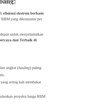
bang!
ah
efisiensi ekstrem berbasis
ter BBM yang dikonsumsi per
erdepan untuk menyelamatkan
ercaya dan Terbaik di
lan angkut (
hauling
) paling
is.
yang sering kali membakar
ulasikan proyeksi harga BBM