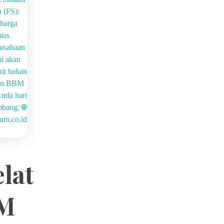
elat
BM