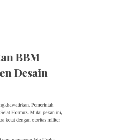
okan BBM
ien Desain
mengkhawatirkan. Pemerintah
Selat Hormuz. Mulai pekan ini,
 ketat dengan otoritas militer
agi para pemegang Izin Usaha