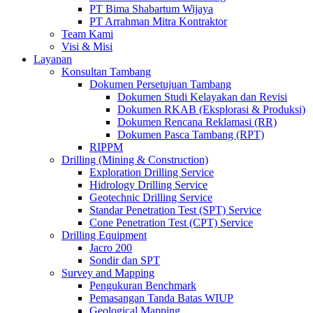
PT Bima Shabartum Wijaya
PT Arrahman Mitra Kontraktor
Team Kami
Visi & Misi
Layanan
Konsultan Tambang
Dokumen Persetujuan Tambang
Dokumen Studi Kelayakan dan Revisi
Dokumen RKAB (Eksplorasi & Produksi)
Dokumen Rencana Reklamasi (RR)
Dokumen Pasca Tambang (RPT)
RIPPM
Drilling (Mining & Construction)
Exploration Drilling Service
Hidrology Drilling Service
Geotechnic Drilling Service
Standar Penetration Test (SPT) Service
Cone Penetration Test (CPT) Service
Drilling Equipment
Jacro 200
Sondir dan SPT
Survey and Mapping
Pengukuran Benchmark
Pemasangan Tanda Batas WIUP
Geological Mapping