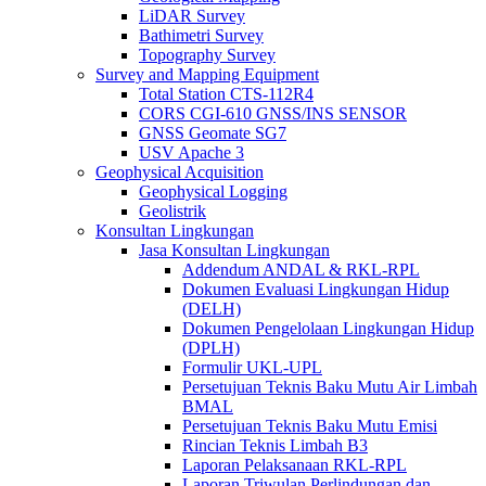
LiDAR Survey
Bathimetri Survey
Topography Survey
Survey and Mapping Equipment
Total Station CTS-112R4
CORS CGI-610 GNSS/INS SENSOR
GNSS Geomate SG7
USV Apache 3
Geophysical Acquisition
Geophysical Logging
Geolistrik
Konsultan Lingkungan
Jasa Konsultan Lingkungan
Addendum ANDAL & RKL-RPL
Dokumen Evaluasi Lingkungan Hidup
(DELH)
Dokumen Pengelolaan Lingkungan Hidup
(DPLH)
Formulir UKL-UPL
Persetujuan Teknis Baku Mutu Air Limbah
BMAL
Persetujuan Teknis Baku Mutu Emisi
Rincian Teknis Limbah B3
Laporan Pelaksanaan RKL-RPL
Laporan Triwulan Perlindungan dan