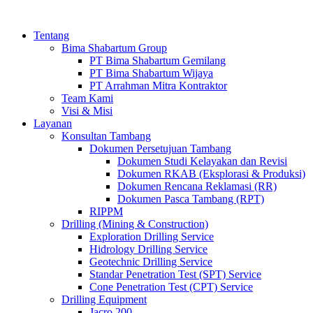
Tentang
Bima Shabartum Group
PT Bima Shabartum Gemilang
PT Bima Shabartum Wijaya
PT Arrahman Mitra Kontraktor
Team Kami
Visi & Misi
Layanan
Konsultan Tambang
Dokumen Persetujuan Tambang
Dokumen Studi Kelayakan dan Revisi
Dokumen RKAB (Eksplorasi & Produksi)
Dokumen Rencana Reklamasi (RR)
Dokumen Pasca Tambang (RPT)
RIPPM
Drilling (Mining & Construction)
Exploration Drilling Service
Hidrology Drilling Service
Geotechnic Drilling Service
Standar Penetration Test (SPT) Service
Cone Penetration Test (CPT) Service
Drilling Equipment
Jacro 200