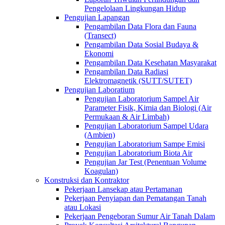
Pengelolaan Lingkungan Hidup
Pengujian Lapangan
Pengambilan Data Flora dan Fauna
(Transect)
Pengambilan Data Sosial Budaya &
Ekonomi
Pengambilan Data Kesehatan Masyarakat
Pengambilan Data Radiasi
Elektromagnetik (SUTT/SUTET)
Pengujian Laboratium
Pengujian Laboratorium Sampel Air
Parameter Fisik, Kimia dan Biologi (Air
Permukaan & Air Limbah)
Pengujian Laboratorium Sampel Udara
(Ambien)
Pengujian Laboratorium Sampe Emisi
Pengujian Laboratorium Biota Air
Pengujian Jar Test (Penentuan Volume
Koagulan)
Konstruksi dan Kontraktor
Pekerjaan Lansekap atau Pertamanan
Pekerjaan Penyiapan dan Pematangan Tanah
atau Lokasi
Pekerjaan Pengeboran Sumur Air Tanah Dalam