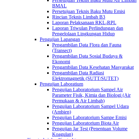
Persetujuan Teknis Baku Mutu Air Limbah
BMAL
Persetujuan Teknis Baku Mutu Emisi
Rincian Teknis Limbah B3
Laporan Pelaksanaan RKL-RPL
Laporan Triwulan Perlindungan dan
Pengelolaan Lingkungan Hidup
Pengujian Lapangan
Pengambilan Data Flora dan Fauna
(Transect)
Pengambilan Data Sosial Budaya &
Ekonomi
Pengambilan Data Kesehatan Masyarakat
Pengambilan Data Radiasi
Elektromagnetik (SUTT/SUTET)
Pengujian Laboratium
Pengujian Laboratorium Sampel Air
Parameter Fisik, Kimia dan Biologi (Air
Permukaan & Air Limbah)
Pengujian Laboratorium Sampel Udara
(Ambien)
Pengujian Laboratorium Sampe Emisi
Pengujian Laboratorium Biota Air
Pengujian Jar Test (Penentuan Volume
Koagulan)