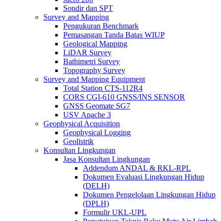
Sondir dan SPT
Survey and Mapping
Pengukuran Benchmark
Pemasangan Tanda Batas WIUP
Geological Mapping
LiDAR Survey
Bathimetri Survey
Topography Survey
Survey and Mapping Equipment
Total Station CTS-112R4
CORS CGI-610 GNSS/INS SENSOR
GNSS Geomate SG7
USV Apache 3
Geophysical Acquisition
Geophysical Logging
Geolistrik
Konsultan Lingkungan
Jasa Konsultan Lingkungan
Addendum ANDAL & RKL-RPL
Dokumen Evaluasi Lingkungan Hidup
(DELH)
Dokumen Pengelolaan Lingkungan Hidup
(DPLH)
Formulir UKL-UPL