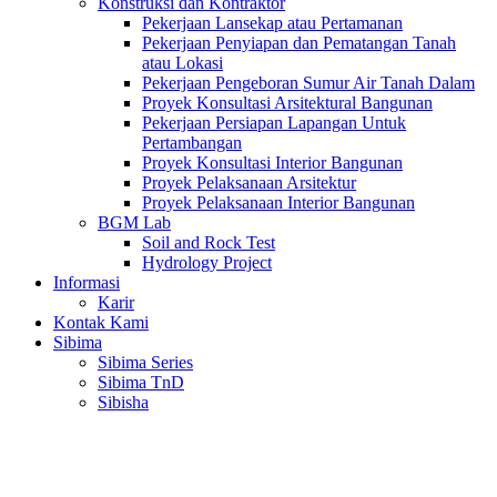
Konstruksi dan Kontraktor
Pekerjaan Lansekap atau Pertamanan
Pekerjaan Penyiapan dan Pematangan Tanah
atau Lokasi
Pekerjaan Pengeboran Sumur Air Tanah Dalam
Proyek Konsultasi Arsitektural Bangunan
Pekerjaan Persiapan Lapangan Untuk
Pertambangan
Proyek Konsultasi Interior Bangunan
Proyek Pelaksanaan Arsitektur
Proyek Pelaksanaan Interior Bangunan
BGM Lab
Soil and Rock Test
Hydrology Project
Informasi
Karir
Kontak Kami
Sibima
Sibima Series
Sibima TnD
Sibisha