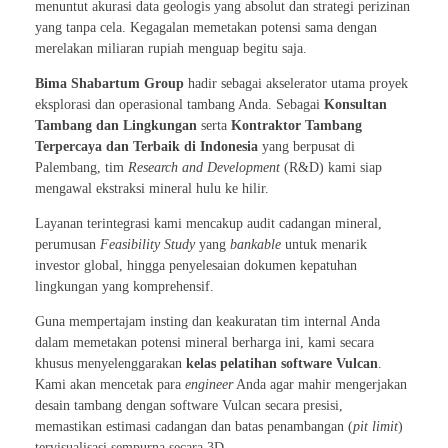
menuntut akurasi data geologis yang absolut dan strategi perizinan
yang tanpa cela. Kegagalan memetakan potensi sama dengan
merelakan miliaran rupiah menguap begitu saja.
Bima Shabartum Group
hadir sebagai akselerator utama proyek
eksplorasi dan operasional tambang Anda. Sebagai
Konsultan
Tambang dan Lingkungan
serta
Kontraktor Tambang
Terpercaya dan Terbaik di Indonesia
yang berpusat di
Palembang, tim
Research and Development
(R&D) kami siap
mengawal ekstraksi mineral hulu ke hilir.
Layanan terintegrasi kami mencakup audit cadangan mineral,
perumusan
Feasibility Study
yang
bankable
untuk menarik
investor global, hingga penyelesaian dokumen kepatuhan
lingkungan yang komprehensif.
Guna mempertajam insting dan keakuratan tim internal Anda
dalam memetakan potensi mineral berharga ini, kami secara
khusus menyelenggarakan
kelas pelatihan software Vulcan
.
Kami akan mencetak para
engineer
Anda agar mahir mengerjakan
desain tambang dengan software Vulcan secara presisi,
memastikan estimasi cadangan dan batas penambangan (
pit limit
)
tervisualisasi sempurna secara 3D.