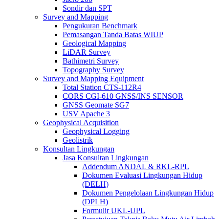
Sondir dan SPT
Survey and Mapping
Pengukuran Benchmark
Pemasangan Tanda Batas WIUP
Geological Mapping
LiDAR Survey
Bathimetri Survey
Topography Survey
Survey and Mapping Equipment
Total Station CTS-112R4
CORS CGI-610 GNSS/INS SENSOR
GNSS Geomate SG7
USV Apache 3
Geophysical Acquisition
Geophysical Logging
Geolistrik
Konsultan Lingkungan
Jasa Konsultan Lingkungan
Addendum ANDAL & RKL-RPL
Dokumen Evaluasi Lingkungan Hidup
(DELH)
Dokumen Pengelolaan Lingkungan Hidup
(DPLH)
Formulir UKL-UPL