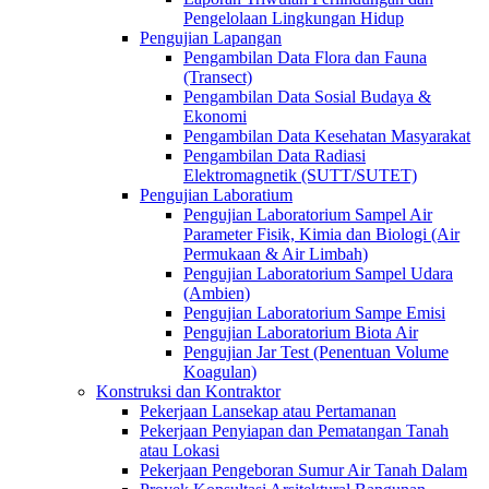
Pengelolaan Lingkungan Hidup
Pengujian Lapangan
Pengambilan Data Flora dan Fauna
(Transect)
Pengambilan Data Sosial Budaya &
Ekonomi
Pengambilan Data Kesehatan Masyarakat
Pengambilan Data Radiasi
Elektromagnetik (SUTT/SUTET)
Pengujian Laboratium
Pengujian Laboratorium Sampel Air
Parameter Fisik, Kimia dan Biologi (Air
Permukaan & Air Limbah)
Pengujian Laboratorium Sampel Udara
(Ambien)
Pengujian Laboratorium Sampe Emisi
Pengujian Laboratorium Biota Air
Pengujian Jar Test (Penentuan Volume
Koagulan)
Konstruksi dan Kontraktor
Pekerjaan Lansekap atau Pertamanan
Pekerjaan Penyiapan dan Pematangan Tanah
atau Lokasi
Pekerjaan Pengeboran Sumur Air Tanah Dalam