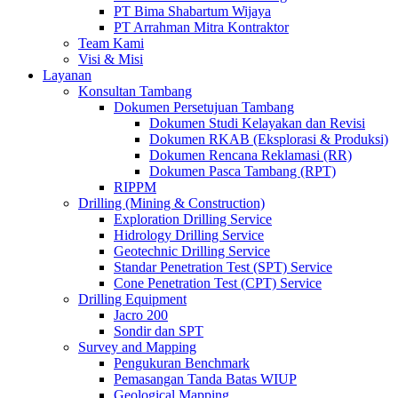
PT Bima Shabartum Wijaya
PT Arrahman Mitra Kontraktor
Team Kami
Visi & Misi
Layanan
Konsultan Tambang
Dokumen Persetujuan Tambang
Dokumen Studi Kelayakan dan Revisi
Dokumen RKAB (Eksplorasi & Produksi)
Dokumen Rencana Reklamasi (RR)
Dokumen Pasca Tambang (RPT)
RIPPM
Drilling (Mining & Construction)
Exploration Drilling Service
Hidrology Drilling Service
Geotechnic Drilling Service
Standar Penetration Test (SPT) Service
Cone Penetration Test (CPT) Service
Drilling Equipment
Jacro 200
Sondir dan SPT
Survey and Mapping
Pengukuran Benchmark
Pemasangan Tanda Batas WIUP
Geological Mapping