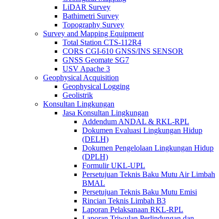
LiDAR Survey
Bathimetri Survey
Topography Survey
Survey and Mapping Equipment
Total Station CTS-112R4
CORS CGI-610 GNSS/INS SENSOR
GNSS Geomate SG7
USV Apache 3
Geophysical Acquisition
Geophysical Logging
Geolistrik
Konsultan Lingkungan
Jasa Konsultan Lingkungan
Addendum ANDAL & RKL-RPL
Dokumen Evaluasi Lingkungan Hidup
(DELH)
Dokumen Pengelolaan Lingkungan Hidup
(DPLH)
Formulir UKL-UPL
Persetujuan Teknis Baku Mutu Air Limbah
BMAL
Persetujuan Teknis Baku Mutu Emisi
Rincian Teknis Limbah B3
Laporan Pelaksanaan RKL-RPL
Laporan Triwulan Perlindungan dan