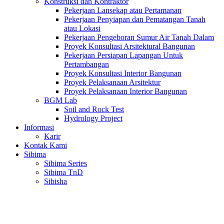
Konstruksi dan Kontraktor
Pekerjaan Lansekap atau Pertamanan
Pekerjaan Penyiapan dan Pematangan Tanah
atau Lokasi
Pekerjaan Pengeboran Sumur Air Tanah Dalam
Proyek Konsultasi Arsitektural Bangunan
Pekerjaan Persiapan Lapangan Untuk
Pertambangan
Proyek Konsultasi Interior Bangunan
Proyek Pelaksanaan Arsitektur
Proyek Pelaksanaan Interior Bangunan
BGM Lab
Soil and Rock Test
Hydrology Project
Informasi
Karir
Kontak Kami
Sibima
Sibima Series
Sibima TnD
Sibisha