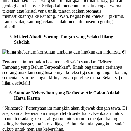
Ini adalah kebiasaan yang sulit dihilangkan, terutama bagi para ahli
geologi dan insinyur. Setiap kali menemukan batu dengan warna,
tekstur, atau kristal yang unik, tangan seakan otomatis
memasukkannya ke kantong. “Wah, bagus buat koleksi,” pikirmu.
Tanpa sadar, kantong celana sudah menjadi museum geologi
pribadi.
Misteri Abadi: Sarung Tangan yang Selalu Hilang
Sebelah
Fenomena ini mungkin bisa menjadi salah satu dari “Misteri
Tambang yang Belum Terpecahkan”. Entah bagaimana ceritanya,
seorang anak tambang bisa punya koleksi tiga sarung tangan kanan,
sementara sarung tangan kirinya entah pergi ke mana. Selalu saja
hilang sebelah!
Standar Kebersihan yang Berbeda: Air Galon Adalah
Harta Karun
“Skincare?” Pertanyaan itu mungkin akan dijawab dengan tawa. Di
site, standar kebersihan menjadi lebih sederhana. Ketika air untuk
mandi terkadang keruh, air galon untuk minum menjadi barang
paling berharga yang harus dijaga. Sabun dan niat yang kuat sudah
cukup untuk menjaga kebersihan.