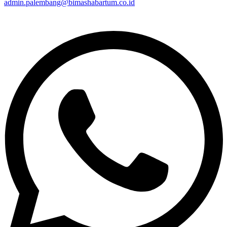
admin.palembang@bimashabartum.co.id