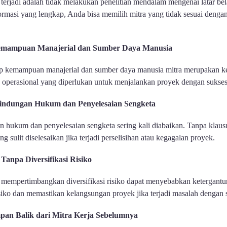
terjadi adalah tidak melakukan penelitian mendalam mengenai latar bel
nformasi yang lengkap, Anda bisa memilih mitra yang tidak sesuai denga
emampuan Manajerial dan Sumber Daya Manusia
p kemampuan manajerial dan sumber daya manusia mitra merupakan kesa
n operasional yang diperlukan untuk menjalankan proyek dengan sukses
lindungan Hukum dan Penyelesaian Sengketa
n hukum dan penyelesaian sengketa sering kali diabaikan. Tanpa klaus
ulit diselesaikan jika terjadi perselisihan atau kegagalan proyek.
anpa Diversifikasi Risiko
mempertimbangkan diversifikasi risiko dapat menyebabkan ketergantun
ko dan memastikan kelangsungan proyek jika terjadi masalah dengan s
an Balik dari Mitra Kerja Sebelumnya