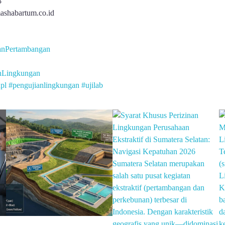
3
ashabartum.co.id
anPertambangan
nLingkungan
pl
#pengujianlingkungan
#ujilab