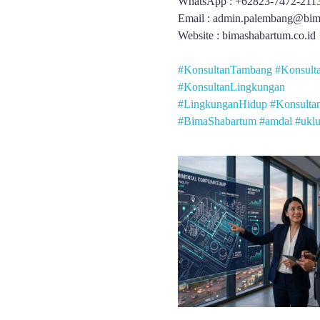
WhatsApp : +62823-7472-211
Email : admin.palembang@bim
Website : bimashabartum.co.id
#KonsultanTambang
#Konsult
#KonsultanLingkungan
#LingkunganHidup
#Konsulta
#BimaShabartum
#amdal
#uklu