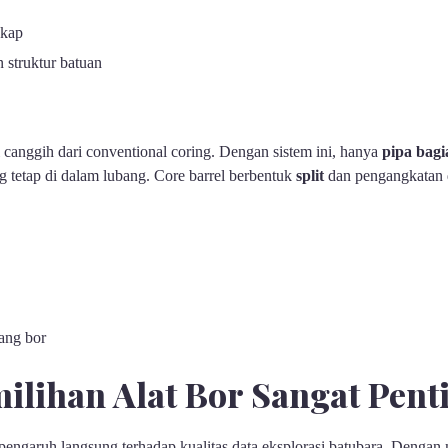
gkap
an struktur batuan
 canggih dari conventional coring. Dengan sistem ini, hanya
pipa bag
g tetap di dalam lubang. Core barrel berbentuk
split
dan pengangkatan 
ang bor
lihan Alat Bor Sangat Pent
rpengaruh langsung terhadap kualitas data eksplorasi batubara. Dengan 