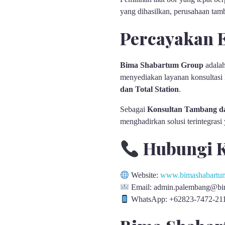
yang dihasilkan, perusahaan tamb
Percayakan E
Bima Shabartum Group
adalah
menyediakan layanan konsultasi 
dan Total Station
.
Sebagai
Konsultan Tambang da
menghadirkan solusi terintegrasi
Hubungi 
Website:
www.bimashabartum
Email: admin.palembang@bim
WhatsApp: +62823-7472-21