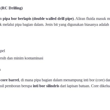
 (RC Drilling)
an
pipa bor berlapis (double walled drill pipe)
. Aliran fluida masuk m
k melalui pipa bagian dalam. Jenis bit yang digunakan biasanya adalah
pel
rsih dan minim kontaminasi
m
 core barrel
, di mana pipa bagian dalam menampung inti bor (core) da
asil pemboran berupa
inti bor silindris
dari lapisan batuan. Core dike