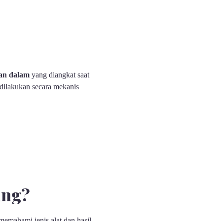
ian dalam
yang diangkat saat
dilakukan secara mekanis
ing?
memahami jenis alat dan hasil