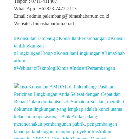
Telpon : 0711-411407
WhatsApp : +62823-7472-2113
Email : admin.palembang@bimashabartum.co.id
Website : bimashabartum.co.id
#KonsultanTambang
#KonsultanPertambangan
#Konsul
tanLingkungan
#LingkunganHidup
#KonsultanLingkungan
#BimaShab
artum
#Webinar
#TeknologiKimia
#IndustriPertambangan