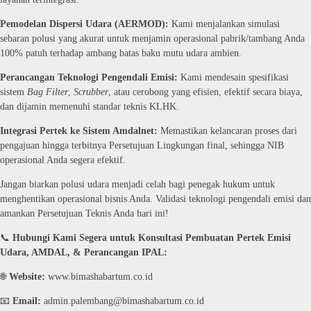
Pemodelan Dispersi Udara (AERMOD):
Kami menjalankan simulasi
sebaran polusi yang akurat untuk menjamin operasional pabrik/tambang Anda
100% patuh terhadap ambang batas baku mutu udara ambien.
Perancangan Teknologi Pengendali Emisi:
Kami mendesain spesifikasi
sistem
Bag Filter
,
Scrubber
, atau cerobong yang efisien, efektif secara biaya,
dan dijamin memenuhi standar teknis KLHK.
Integrasi Pertek ke Sistem Amdalnet:
Memastikan kelancaran proses dari
pengajuan hingga terbitnya Persetujuan Lingkungan final, sehingga NIB
operasional Anda segera efektif.
Jangan biarkan polusi udara menjadi celah bagi penegak hukum untuk
menghentikan operasional bisnis Anda. Validasi teknologi pengendali emisi dan
amankan Persetujuan Teknis Anda hari ini!
📞
Hubungi Kami Segera untuk Konsultasi Pembuatan Pertek Emisi
Udara, AMDAL, & Perancangan IPAL:
🌐
Website:
www.bimashabartum.co.id
📧
Email:
admin.palembang@bimashabartum.co.id