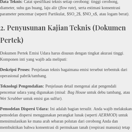
Data Teknis:
Catat spesifikasi teknis setiap cerobong: tinggi cerobong,
diameter, suhu gas buang, laju alir (
flow rate
), serta estimasi konsentrasi
parameter pencemar (seperti Partikulat,
$SO_2$
,
$NO_x$
, atau logam berat).
2. Penyusunan Kajian Teknis (Dokumen
Pertek)
Dokumen Pertek Emisi Udara harus disusun dengan tingkat akurasi tinggi.
Komponen inti yang wajib ada meliputi:
Deskripsi Proses:
Penjelasan teknis bagaimana emisi tersebut terbentuk dari
operasional pabrik/tambang.
Teknologi Pengendalian:
Penjelasan detail mengenai alat pengendali
pencemar udara yang digunakan (misal:
Bag House
untuk debu tambang, atau
Wet Scrubber
untuk emisi gas sulfur).
Pemodelan Dispersi Udara:
Ini adalah bagian tersulit. Anda wajib melakukan
pemodelan dispersi menggunakan perangkat lunak (seperti
AERMOD
) untuk
mensimulasikan ke mana arah sebaran polutan dari cerobong Anda dan
membuktikan bahwa konsentrasi di permukaan tanah (respirasi manusia) tetap