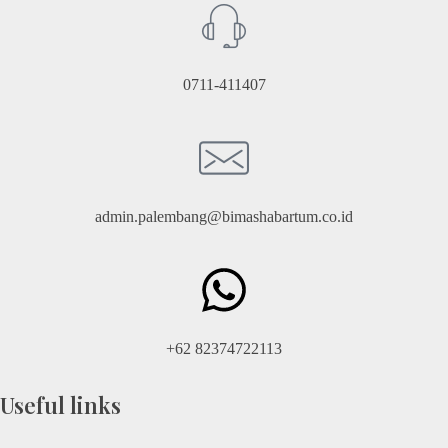
0711-411407
admin.palembang@bimashabartum.co.id
+62 82374722113
Useful links