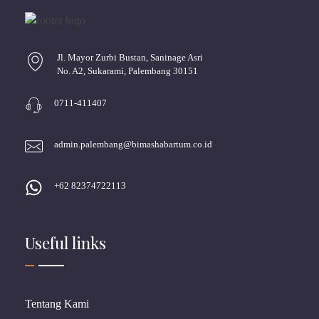
Jl. Mayor Zurbi Bustan, Saninage Asri
No. A2, Sukarami, Palembang 30151
0711-411407
admin.palembang@bimashabartum.co.id
+62 82374722113
Useful links
Tentang Kami