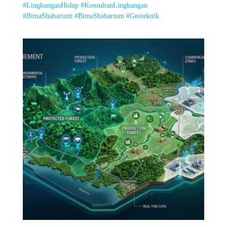
#LingkunganHidup
#KonsultanLingkungan
#BimaShabartum
#BimaShabartum
#Geoteknik