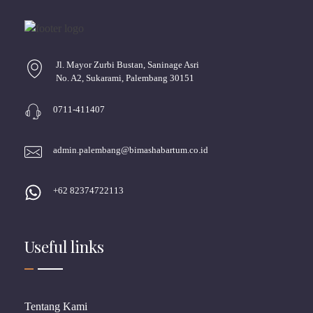
Jl. Mayor Zurbi Bustan, Saninage Asri
No. A2, Sukarami, Palembang 30151
0711-411407
admin.palembang@bimashabartum.co.id
+62 82374722113
Useful links
Tentang Kami