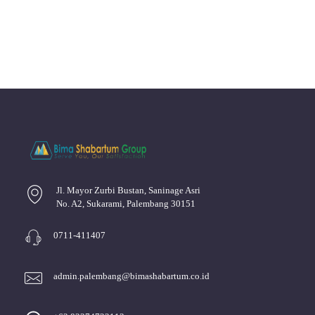
Jl. Mayor Zurbi Bustan, Saninage Asri
No. A2, Sukarami, Palembang 30151
0711-411407
admin.palembang@bimashabartum.co.id