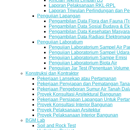
Rincian Teknis Limbah B3
Laporan Pelaksanaan RKL-RPL
Laporan Triwulan Perlindungan dan P
Pengujian Lapangan
Pengambilan Data Flora dan Fauna (Tr
Pengambilan Data Sosial Budaya & E
Pengambilan Data Kesehatan Masyara
Pengambilan Data Radiasi Elektroma
Pengujian Laboratium
Pengujian Laboratorium Sampel Air Par
Pengujian Laboratorium Sampel Udara
Pengujian Laboratorium Sampe Emisi
Pengujian Laboratorium Biota Air
Pengujian Jar Test (Penentuan Volume
Konstruksi dan Kontraktor
Pekerjaan Lansekap atau Pertamanan
Pekerjaan Penyiapan dan Pematangan Tanah
Pekerjaan Pengeboran Sumur Air Tanah Da
Proyek Konsultasi Arsitektural Bangunan
Pekerjaan Persiapan Lapangan Untuk Pert
Proyek Konsultasi Interior Bangunan
Proyek Pelaksanaan Arsitektur
Proyek Pelaksanaan Interior Bangunan
BGM Lab
Soil and Rock Test