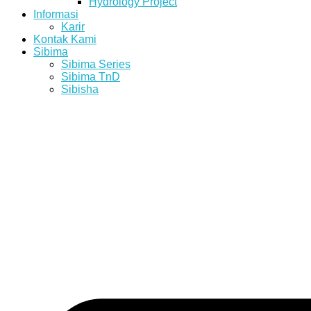
Hydrology Project
Informasi
Karir
Kontak Kami
Sibima
Sibima Series
Sibima TnD
Sibisha