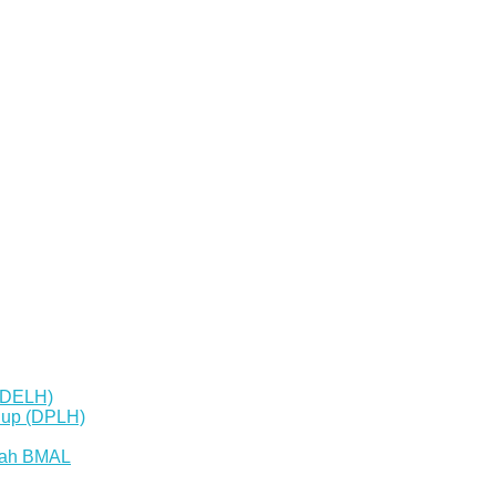
(DELH)
dup (DPLH)
mbah BMAL