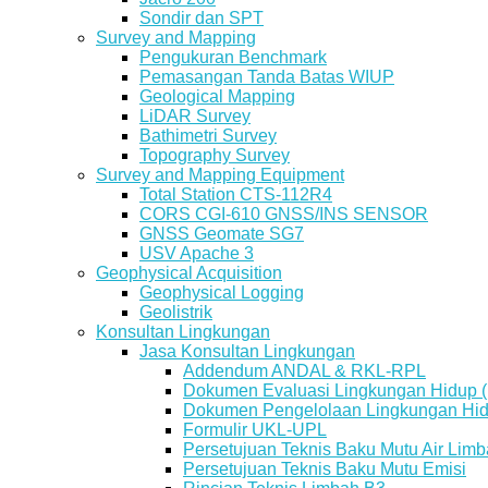
Sondir dan SPT
Survey and Mapping
Pengukuran Benchmark
Pemasangan Tanda Batas WIUP
Geological Mapping
LiDAR Survey
Bathimetri Survey
Topography Survey
Survey and Mapping Equipment
Total Station CTS-112R4
CORS CGI-610 GNSS/INS SENSOR
GNSS Geomate SG7
USV Apache 3
Geophysical Acquisition
Geophysical Logging
Geolistrik
Konsultan Lingkungan
Jasa Konsultan Lingkungan
Addendum ANDAL & RKL-RPL
Dokumen Evaluasi Lingkungan Hidup 
Dokumen Pengelolaan Lingkungan Hi
Formulir UKL-UPL
Persetujuan Teknis Baku Mutu Air Li
Persetujuan Teknis Baku Mutu Emisi