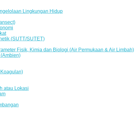
engelolaan Lingkungan Hidup
ansect)
konomi
kat
gnetik (SUTT/SUTET)
ameter Fisik, Kimia dan Biologi (Air Permukaan & Air Limbah)
 (Ambien)
 Koagulan)
 atau Lokasi
lam
ambangan