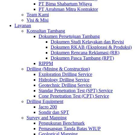
PT Bima Shabartum Wijaya
PT Arrahman Mitra Kontraktor
Team Kami
Visi & Misi
Layanan
Konsultan Tambang
Dokumen Persetujuan Tambang
Dokumen Studi Kelayakan dan Revisi
Dokumen RKAB (Eksplorasi & Produksi)
Dokumen Rencana Reklamasi (RR)
Dokumen Pasca Tambang (RPT)
RIPPM
Drilling (Mining & Construction)
Exploration Drilling Service
Hidrology Drilling Service
Geotechnic Drilling Service
Standar Penetration Test (SPT) Service
Cone Penetration Test (CPT) Service
Drilling Equipment
Jacro 200
Sondir dan SPT
Survey and Mapping
Pengukuran Benchmark
Pemasangan Tanda Batas WIUP
Geological Mapping