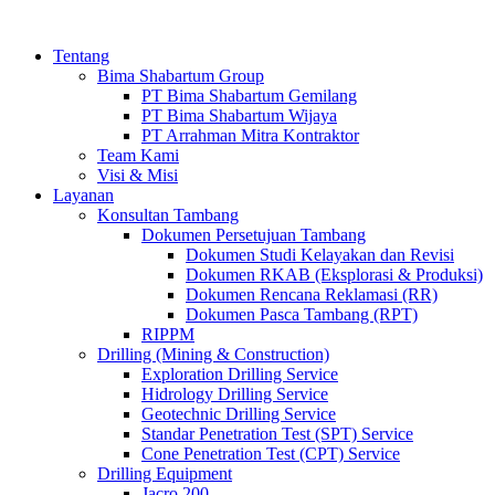
Tentang
Bima Shabartum Group
PT Bima Shabartum Gemilang
PT Bima Shabartum Wijaya
PT Arrahman Mitra Kontraktor
Team Kami
Visi & Misi
Layanan
Konsultan Tambang
Dokumen Persetujuan Tambang
Dokumen Studi Kelayakan dan Revisi
Dokumen RKAB (Eksplorasi & Produksi)
Dokumen Rencana Reklamasi (RR)
Dokumen Pasca Tambang (RPT)
RIPPM
Drilling (Mining & Construction)
Exploration Drilling Service
Hidrology Drilling Service
Geotechnic Drilling Service
Standar Penetration Test (SPT) Service
Cone Penetration Test (CPT) Service
Drilling Equipment
Jacro 200