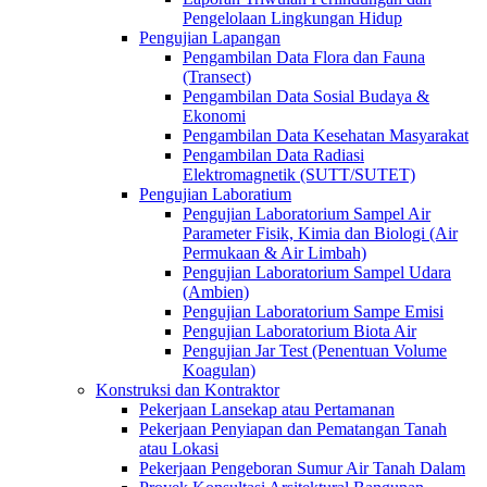
Pengelolaan Lingkungan Hidup
Pengujian Lapangan
Pengambilan Data Flora dan Fauna
(Transect)
Pengambilan Data Sosial Budaya &
Ekonomi
Pengambilan Data Kesehatan Masyarakat
Pengambilan Data Radiasi
Elektromagnetik (SUTT/SUTET)
Pengujian Laboratium
Pengujian Laboratorium Sampel Air
Parameter Fisik, Kimia dan Biologi (Air
Permukaan & Air Limbah)
Pengujian Laboratorium Sampel Udara
(Ambien)
Pengujian Laboratorium Sampe Emisi
Pengujian Laboratorium Biota Air
Pengujian Jar Test (Penentuan Volume
Koagulan)
Konstruksi dan Kontraktor
Pekerjaan Lansekap atau Pertamanan
Pekerjaan Penyiapan dan Pematangan Tanah
atau Lokasi
Pekerjaan Pengeboran Sumur Air Tanah Dalam