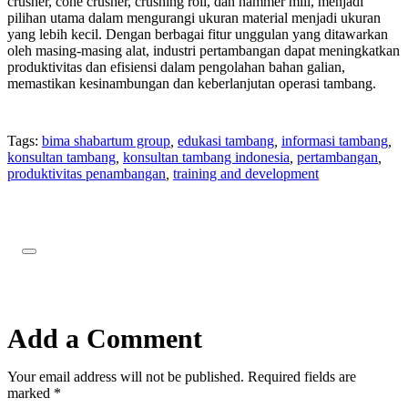
crusher, cone crusher, crushing roll, dan hammer mill, menjadi
pilihan utama dalam mengurangi ukuran material menjadi ukuran
yang lebih kecil. Dengan berbagai fitur unggulan yang ditawarkan
oleh masing-masing alat, industri pertambangan dapat meningkatkan
produktivitas dan efisiensi dalam pengolahan bahan galian,
memastikan kesinambungan dan keberlanjutan operasi tambang.
Tags:
bima shabartum group
,
edukasi tambang
,
informasi tambang
,
konsultan tambang
,
konsultan tambang indonesia
,
pertambangan
,
produktivitas penambangan
,
training and development
Add a Comment
Your email address will not be published. Required fields are
marked *