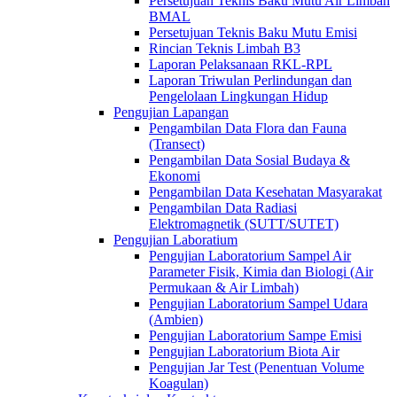
Persetujuan Teknis Baku Mutu Air Limbah
BMAL
Persetujuan Teknis Baku Mutu Emisi
Rincian Teknis Limbah B3
Laporan Pelaksanaan RKL-RPL
Laporan Triwulan Perlindungan dan
Pengelolaan Lingkungan Hidup
Pengujian Lapangan
Pengambilan Data Flora dan Fauna
(Transect)
Pengambilan Data Sosial Budaya &
Ekonomi
Pengambilan Data Kesehatan Masyarakat
Pengambilan Data Radiasi
Elektromagnetik (SUTT/SUTET)
Pengujian Laboratium
Pengujian Laboratorium Sampel Air
Parameter Fisik, Kimia dan Biologi (Air
Permukaan & Air Limbah)
Pengujian Laboratorium Sampel Udara
(Ambien)
Pengujian Laboratorium Sampe Emisi
Pengujian Laboratorium Biota Air
Pengujian Jar Test (Penentuan Volume
Koagulan)