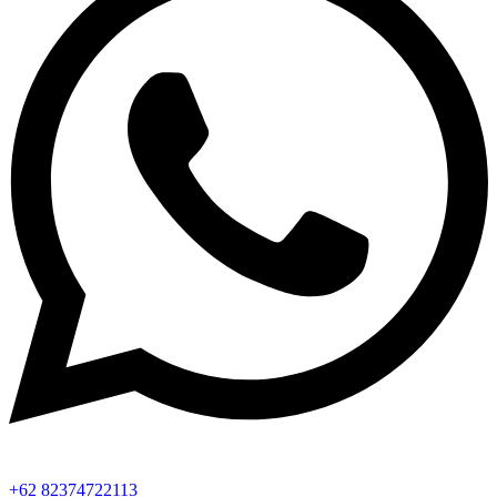
+62 82374722113