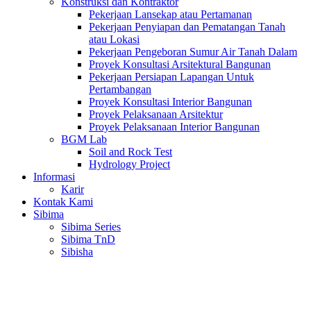
Konstruksi dan Kontraktor
Pekerjaan Lansekap atau Pertamanan
Pekerjaan Penyiapan dan Pematangan Tanah
atau Lokasi
Pekerjaan Pengeboran Sumur Air Tanah Dalam
Proyek Konsultasi Arsitektural Bangunan
Pekerjaan Persiapan Lapangan Untuk
Pertambangan
Proyek Konsultasi Interior Bangunan
Proyek Pelaksanaan Arsitektur
Proyek Pelaksanaan Interior Bangunan
BGM Lab
Soil and Rock Test
Hydrology Project
Informasi
Karir
Kontak Kami
Sibima
Sibima Series
Sibima TnD
Sibisha