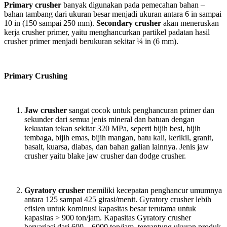
Primary crusher
banyak digunakan pada pemecahan bahan –
bahan tambang dari ukuran besar menjadi ukuran antara 6 in sampai
10 in (150 sampai 250 mm).
Secondary
crusher
akan meneruskan
kerja crusher primer, yaitu menghancurkan partikel padatan hasil
crusher primer menjadi berukuran sekitar ¼ in (6 mm).
Primary Crushing
Jaw crusher
sangat cocok untuk penghancuran primer dan
sekunder dari semua jenis mineral dan batuan dengan
kekuatan tekan sekitar 320 MPa, seperti bijih besi, bijih
tembaga, bijih emas, bijih mangan, batu kali, kerikil, granit,
basalt, kuarsa, diabas, dan bahan galian lainnya. Jenis jaw
crusher yaitu blake jaw crusher dan dodge crusher.
Gyratory crusher
memiliki kecepatan penghancur umumnya
antara 125 sampai 425 girasi/menit. Gyratory crusher lebih
efisien untuk kominusi kapasitas besar terutama untuk
kapasitas > 900 ton/jam. Kapasitas Gyratory crusher
bervariasi dari 600 – 6000 ton/jam, tergantung ukuran produk