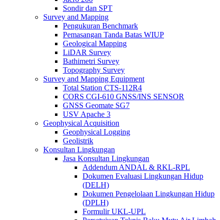
Sondir dan SPT
Survey and Mapping
Pengukuran Benchmark
Pemasangan Tanda Batas WIUP
Geological Mapping
LiDAR Survey
Bathimetri Survey
Topography Survey
Survey and Mapping Equipment
Total Station CTS-112R4
CORS CGI-610 GNSS/INS SENSOR
GNSS Geomate SG7
USV Apache 3
Geophysical Acquisition
Geophysical Logging
Geolistrik
Konsultan Lingkungan
Jasa Konsultan Lingkungan
Addendum ANDAL & RKL-RPL
Dokumen Evaluasi Lingkungan Hidup
(DELH)
Dokumen Pengelolaan Lingkungan Hidup
(DPLH)
Formulir UKL-UPL