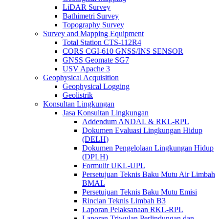
LiDAR Survey
Bathimetri Survey
Topography Survey
Survey and Mapping Equipment
Total Station CTS-112R4
CORS CGI-610 GNSS/INS SENSOR
GNSS Geomate SG7
USV Apache 3
Geophysical Acquisition
Geophysical Logging
Geolistrik
Konsultan Lingkungan
Jasa Konsultan Lingkungan
Addendum ANDAL & RKL-RPL
Dokumen Evaluasi Lingkungan Hidup
(DELH)
Dokumen Pengelolaan Lingkungan Hidup
(DPLH)
Formulir UKL-UPL
Persetujuan Teknis Baku Mutu Air Limbah
BMAL
Persetujuan Teknis Baku Mutu Emisi
Rincian Teknis Limbah B3
Laporan Pelaksanaan RKL-RPL
Laporan Triwulan Perlindungan dan