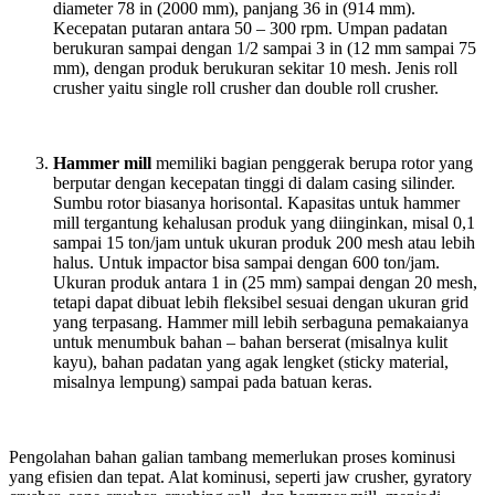
diameter 78 in (2000 mm), panjang 36 in (914 mm).
Kecepatan putaran antara 50 – 300 rpm. Umpan padatan
berukuran sampai dengan 1/2 sampai 3 in (12 mm sampai 75
mm), dengan produk berukuran sekitar 10 mesh. Jenis roll
crusher yaitu single roll crusher dan double roll crusher.
Hammer mill
memiliki bagian penggerak berupa rotor yang
berputar dengan kecepatan tinggi di dalam casing silinder.
Sumbu rotor biasanya horisontal. Kapasitas untuk hammer
mill tergantung kehalusan produk yang diinginkan, misal 0,1
sampai 15 ton/jam untuk ukuran produk 200 mesh atau lebih
halus. Untuk impactor bisa sampai dengan 600 ton/jam.
Ukuran produk antara 1 in (25 mm) sampai dengan 20 mesh,
tetapi dapat dibuat lebih fleksibel sesuai dengan ukuran grid
yang terpasang. Hammer mill lebih serbaguna pemakaianya
untuk menumbuk bahan – bahan berserat (misalnya kulit
kayu), bahan padatan yang agak lengket (sticky material,
misalnya lempung) sampai pada batuan keras.
Pengolahan bahan galian tambang memerlukan proses kominusi
yang efisien dan tepat. Alat kominusi, seperti jaw crusher, gyratory