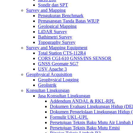
Sondir dan SPT
Survey and Mapping
Pengukuran Benchmark
Pemasangan Tanda Batas WIUP
Geological Mapping
LiDAR Survey
Bathimetri Survey
Topography Survey
Survey and Mapping Equipment
Total Station CTS-112R4
CORS CGI-610 GNSS/INS SENSOR
GNSS Geomate SG7
USV Apache 3
Geophysical Acquisition
Geophysical Logging
Geolistrik
Konsultan Lingkungan
Jasa Konsultan Lingkungan
Addendum ANDAL & RKL-RPL
Dokumen Evaluasi Lingkungan Hidup (D
Dokumen Pengelolaan Lingkungan Hidup
Formulir UKL-UPL
Persetujuan Teknis Baku Mutu Air Limba
Persetujuan Teknis Baku Mutu Emisi