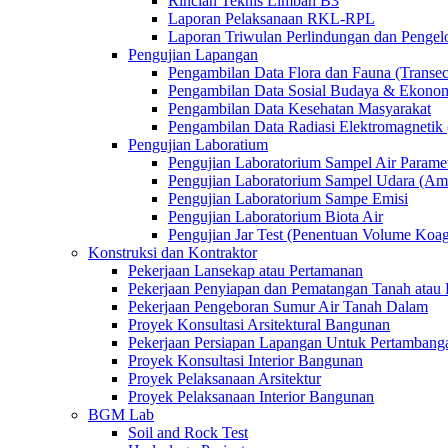
Rincian Teknis Limbah B3
Laporan Pelaksanaan RKL-RPL
Laporan Triwulan Perlindungan dan Penge
Pengujian Lapangan
Pengambilan Data Flora dan Fauna (Transec
Pengambilan Data Sosial Budaya & Ekono
Pengambilan Data Kesehatan Masyarakat
Pengambilan Data Radiasi Elektromagnet
Pengujian Laboratium
Pengujian Laboratorium Sampel Air Paramet
Pengujian Laboratorium Sampel Udara (Am
Pengujian Laboratorium Sampe Emisi
Pengujian Laboratorium Biota Air
Pengujian Jar Test (Penentuan Volume Koag
Konstruksi dan Kontraktor
Pekerjaan Lansekap atau Pertamanan
Pekerjaan Penyiapan dan Pematangan Tanah atau 
Pekerjaan Pengeboran Sumur Air Tanah Dalam
Proyek Konsultasi Arsitektural Bangunan
Pekerjaan Persiapan Lapangan Untuk Pertambang
Proyek Konsultasi Interior Bangunan
Proyek Pelaksanaan Arsitektur
Proyek Pelaksanaan Interior Bangunan
BGM Lab
Soil and Rock Test