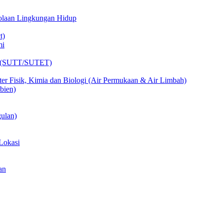
lolaan Lingkungan Hidup
t)
mi
ik (SUTT/SUTET)
er Fisik, Kimia dan Biologi (Air Permukaan & Air Limbah)
bien)
ulan)
Lokasi
an