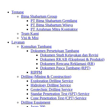
Tentang
Bima Shabartum Group
PT Bima Shabartum Gemilang
PT Bima Shabartum Wijaya
PT Arrahman Mitra Kontraktor
Team Kami
Visi & Misi
Layanan
Konsultan Tambang
Dokumen Persetujuan Tambang
Dokumen Studi Kelayakan dan Revisi
Dokumen RKAB (Eksplorasi & Produksi)
Dokumen Rencana Reklamasi (RR)
Dokumen Pasca Tambang (RPT)
RIPPM
Drilling (Mining & Construction)
Exploration Drilling Service
Hidrology Drilling Service
Geotechnic Drilling Service
Standar Penetration Test (SPT) Service
Cone Penetration Test (CPT) Service
Drilling Equipment
Jacro 200