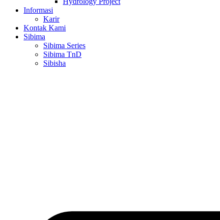
Hydrology Project
Informasi
Karir
Kontak Kami
Sibima
Sibima Series
Sibima TnD
Sibisha