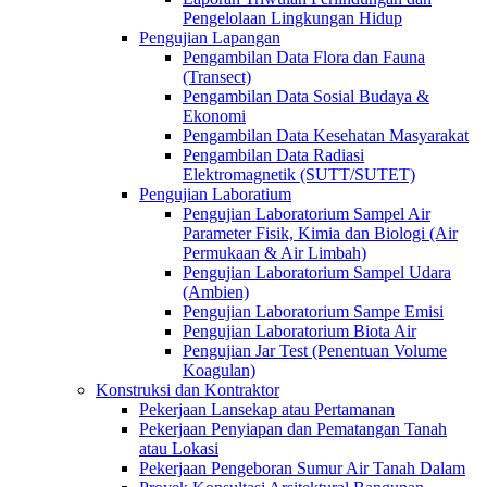
Pengelolaan Lingkungan Hidup
Pengujian Lapangan
Pengambilan Data Flora dan Fauna
(Transect)
Pengambilan Data Sosial Budaya &
Ekonomi
Pengambilan Data Kesehatan Masyarakat
Pengambilan Data Radiasi
Elektromagnetik (SUTT/SUTET)
Pengujian Laboratium
Pengujian Laboratorium Sampel Air
Parameter Fisik, Kimia dan Biologi (Air
Permukaan & Air Limbah)
Pengujian Laboratorium Sampel Udara
(Ambien)
Pengujian Laboratorium Sampe Emisi
Pengujian Laboratorium Biota Air
Pengujian Jar Test (Penentuan Volume
Koagulan)
Konstruksi dan Kontraktor
Pekerjaan Lansekap atau Pertamanan
Pekerjaan Penyiapan dan Pematangan Tanah
atau Lokasi
Pekerjaan Pengeboran Sumur Air Tanah Dalam