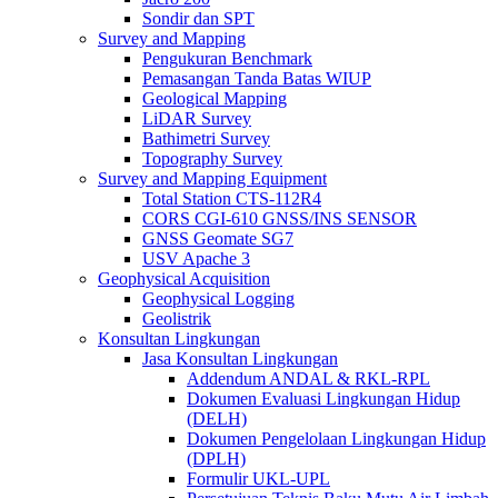
Sondir dan SPT
Survey and Mapping
Pengukuran Benchmark
Pemasangan Tanda Batas WIUP
Geological Mapping
LiDAR Survey
Bathimetri Survey
Topography Survey
Survey and Mapping Equipment
Total Station CTS-112R4
CORS CGI-610 GNSS/INS SENSOR
GNSS Geomate SG7
USV Apache 3
Geophysical Acquisition
Geophysical Logging
Geolistrik
Konsultan Lingkungan
Jasa Konsultan Lingkungan
Addendum ANDAL & RKL-RPL
Dokumen Evaluasi Lingkungan Hidup
(DELH)
Dokumen Pengelolaan Lingkungan Hidup
(DPLH)
Formulir UKL-UPL