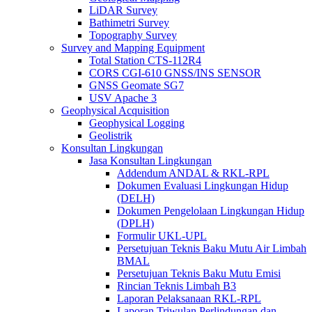
LiDAR Survey
Bathimetri Survey
Topography Survey
Survey and Mapping Equipment
Total Station CTS-112R4
CORS CGI-610 GNSS/INS SENSOR
GNSS Geomate SG7
USV Apache 3
Geophysical Acquisition
Geophysical Logging
Geolistrik
Konsultan Lingkungan
Jasa Konsultan Lingkungan
Addendum ANDAL & RKL-RPL
Dokumen Evaluasi Lingkungan Hidup
(DELH)
Dokumen Pengelolaan Lingkungan Hidup
(DPLH)
Formulir UKL-UPL
Persetujuan Teknis Baku Mutu Air Limbah
BMAL
Persetujuan Teknis Baku Mutu Emisi
Rincian Teknis Limbah B3
Laporan Pelaksanaan RKL-RPL
Laporan Triwulan Perlindungan dan