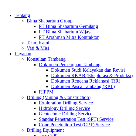
Tentang
Bima Shabartum Group
PT Bima Shabartum Gemilang
PT Bima Shabartum Wijaya
PT Arrahman Mitra Kontraktor
Team Kami
Visi & Misi
Layanan
Konsultan Tambang
Dokumen Persetujuan Tambang
Dokumen Studi Kelayakan dan Revisi
Dokumen RKAB (Eksplorasi & Produksi)
Dokumen Rencana Reklamasi (RR)
Dokumen Pasca Tambang (RPT)
RIPPM
Drilling (Mining & Construction)
Exploration Drilling Service
Hidrology Drilling Service
Geotechnic Drilling Service
Standar Penetration Test (SPT) Service
Cone Penetration Test (CPT) Service
Drilling Equipment
Jacro 200