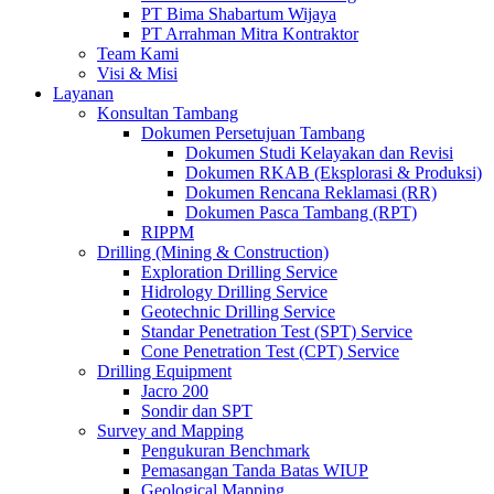
PT Bima Shabartum Wijaya
PT Arrahman Mitra Kontraktor
Team Kami
Visi & Misi
Layanan
Konsultan Tambang
Dokumen Persetujuan Tambang
Dokumen Studi Kelayakan dan Revisi
Dokumen RKAB (Eksplorasi & Produksi)
Dokumen Rencana Reklamasi (RR)
Dokumen Pasca Tambang (RPT)
RIPPM
Drilling (Mining & Construction)
Exploration Drilling Service
Hidrology Drilling Service
Geotechnic Drilling Service
Standar Penetration Test (SPT) Service
Cone Penetration Test (CPT) Service
Drilling Equipment
Jacro 200
Sondir dan SPT
Survey and Mapping
Pengukuran Benchmark
Pemasangan Tanda Batas WIUP
Geological Mapping