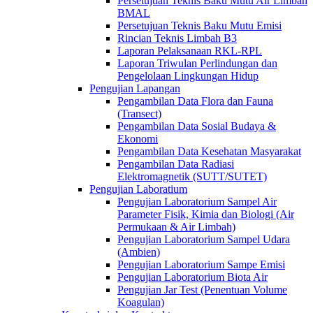
Persetujuan Teknis Baku Mutu Air Limbah
BMAL
Persetujuan Teknis Baku Mutu Emisi
Rincian Teknis Limbah B3
Laporan Pelaksanaan RKL-RPL
Laporan Triwulan Perlindungan dan
Pengelolaan Lingkungan Hidup
Pengujian Lapangan
Pengambilan Data Flora dan Fauna
(Transect)
Pengambilan Data Sosial Budaya &
Ekonomi
Pengambilan Data Kesehatan Masyarakat
Pengambilan Data Radiasi
Elektromagnetik (SUTT/SUTET)
Pengujian Laboratium
Pengujian Laboratorium Sampel Air
Parameter Fisik, Kimia dan Biologi (Air
Permukaan & Air Limbah)
Pengujian Laboratorium Sampel Udara
(Ambien)
Pengujian Laboratorium Sampe Emisi
Pengujian Laboratorium Biota Air
Pengujian Jar Test (Penentuan Volume
Koagulan)