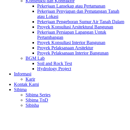
Konstruksi dan Kontraktor
Pekerjaan Lansekap atau Pertamanan
Pekerjaan Penyiapan dan Pematangan Tanah
atau Lokasi
Pekerjaan Pengeboran Sumur Air Tanah Dalam
Proyek Konsultasi Arsitektural Bangunan
Pekerjaan Persiapan Lapangan Untuk
Pertambangan
Proyek Konsultasi Interior Bangunan
Proyek Pelaksanaan Arsitektur
Proyek Pelaksanaan Interior Bangunan
BGM Lab
Soil and Rock Test
Hydrology Project
Informasi
Karir
Kontak Kami
Sibima
Sibima Series
Sibima TnD
Sibisha