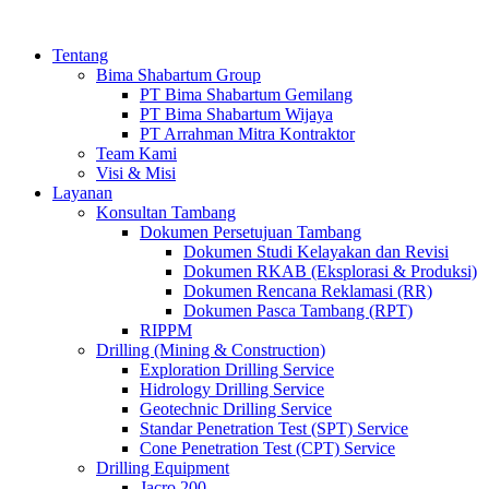
Tentang
Bima Shabartum Group
PT Bima Shabartum Gemilang
PT Bima Shabartum Wijaya
PT Arrahman Mitra Kontraktor
Team Kami
Visi & Misi
Layanan
Konsultan Tambang
Dokumen Persetujuan Tambang
Dokumen Studi Kelayakan dan Revisi
Dokumen RKAB (Eksplorasi & Produksi)
Dokumen Rencana Reklamasi (RR)
Dokumen Pasca Tambang (RPT)
RIPPM
Drilling (Mining & Construction)
Exploration Drilling Service
Hidrology Drilling Service
Geotechnic Drilling Service
Standar Penetration Test (SPT) Service
Cone Penetration Test (CPT) Service
Drilling Equipment
Jacro 200