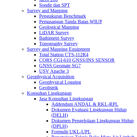
Sondir dan SPT
Survey and Mapping
Pengukuran Benchmark
Pemasangan Tanda Batas WIUP
Geological Mapping
LiDAR Survey
Bathimetri Survey
Topography Survey
Survey and Mapping Equipment
Total Station CTS-112R4
CORS CGI-610 GNSS/INS SENSOR
GNSS Geomate SG7
USV Apache 3
Geophysical Acquisition
Geophysical Logging
Geolistrik
Konsultan Lingkungan
Jasa Konsultan Lingkungan
Addendum ANDAL & RKL-RPL
Dokumen Evaluasi Lingkungan Hidup
(DELH)
Dokumen Pengelolaan Lingkungan Hidup
(DPLH)
Formulir UKL-UPL