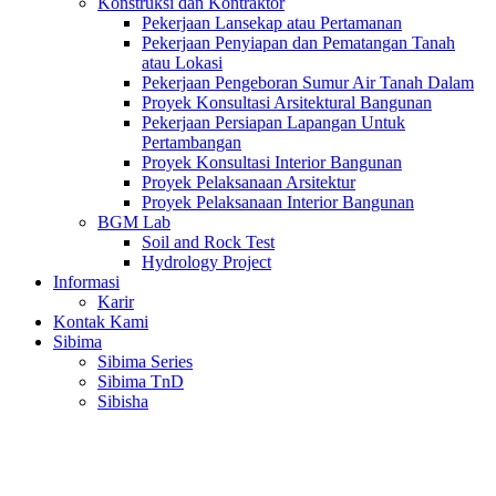
Konstruksi dan Kontraktor
Pekerjaan Lansekap atau Pertamanan
Pekerjaan Penyiapan dan Pematangan Tanah
atau Lokasi
Pekerjaan Pengeboran Sumur Air Tanah Dalam
Proyek Konsultasi Arsitektural Bangunan
Pekerjaan Persiapan Lapangan Untuk
Pertambangan
Proyek Konsultasi Interior Bangunan
Proyek Pelaksanaan Arsitektur
Proyek Pelaksanaan Interior Bangunan
BGM Lab
Soil and Rock Test
Hydrology Project
Informasi
Karir
Kontak Kami
Sibima
Sibima Series
Sibima TnD
Sibisha