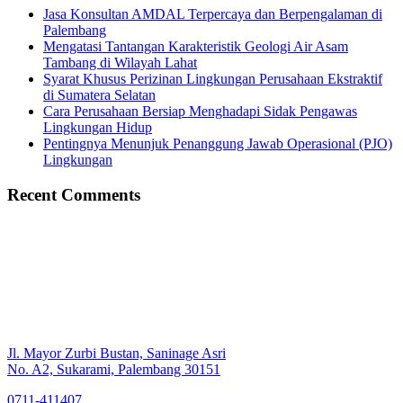
Jasa Konsultan AMDAL Terpercaya dan Berpengalaman di
Palembang
Mengatasi Tantangan Karakteristik Geologi Air Asam
Tambang di Wilayah Lahat
Syarat Khusus Perizinan Lingkungan Perusahaan Ekstraktif
di Sumatera Selatan
Cara Perusahaan Bersiap Menghadapi Sidak Pengawas
Lingkungan Hidup
Pentingnya Menunjuk Penanggung Jawab Operasional (PJO)
Lingkungan
Recent Comments
Jl. Mayor Zurbi Bustan, Saninage Asri
No. A2, Sukarami, Palembang 30151
0711-411407