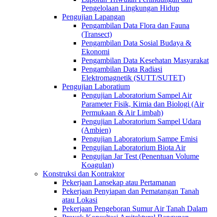
Pengelolaan Lingkungan Hidup
Pengujian Lapangan
Pengambilan Data Flora dan Fauna
(Transect)
Pengambilan Data Sosial Budaya &
Ekonomi
Pengambilan Data Kesehatan Masyarakat
Pengambilan Data Radiasi
Elektromagnetik (SUTT/SUTET)
Pengujian Laboratium
Pengujian Laboratorium Sampel Air
Parameter Fisik, Kimia dan Biologi (Air
Permukaan & Air Limbah)
Pengujian Laboratorium Sampel Udara
(Ambien)
Pengujian Laboratorium Sampe Emisi
Pengujian Laboratorium Biota Air
Pengujian Jar Test (Penentuan Volume
Koagulan)
Konstruksi dan Kontraktor
Pekerjaan Lansekap atau Pertamanan
Pekerjaan Penyiapan dan Pematangan Tanah
atau Lokasi
Pekerjaan Pengeboran Sumur Air Tanah Dalam