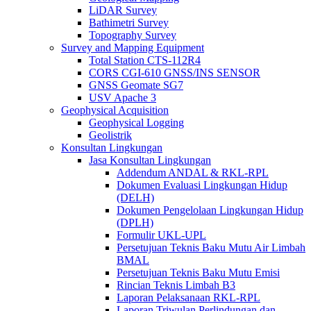
LiDAR Survey
Bathimetri Survey
Topography Survey
Survey and Mapping Equipment
Total Station CTS-112R4
CORS CGI-610 GNSS/INS SENSOR
GNSS Geomate SG7
USV Apache 3
Geophysical Acquisition
Geophysical Logging
Geolistrik
Konsultan Lingkungan
Jasa Konsultan Lingkungan
Addendum ANDAL & RKL-RPL
Dokumen Evaluasi Lingkungan Hidup
(DELH)
Dokumen Pengelolaan Lingkungan Hidup
(DPLH)
Formulir UKL-UPL
Persetujuan Teknis Baku Mutu Air Limbah
BMAL
Persetujuan Teknis Baku Mutu Emisi
Rincian Teknis Limbah B3
Laporan Pelaksanaan RKL-RPL
Laporan Triwulan Perlindungan dan