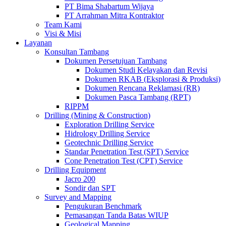
PT Bima Shabartum Wijaya
PT Arrahman Mitra Kontraktor
Team Kami
Visi & Misi
Layanan
Konsultan Tambang
Dokumen Persetujuan Tambang
Dokumen Studi Kelayakan dan Revisi
Dokumen RKAB (Eksplorasi & Produksi)
Dokumen Rencana Reklamasi (RR)
Dokumen Pasca Tambang (RPT)
RIPPM
Drilling (Mining & Construction)
Exploration Drilling Service
Hidrology Drilling Service
Geotechnic Drilling Service
Standar Penetration Test (SPT) Service
Cone Penetration Test (CPT) Service
Drilling Equipment
Jacro 200
Sondir dan SPT
Survey and Mapping
Pengukuran Benchmark
Pemasangan Tanda Batas WIUP
Geological Mapping