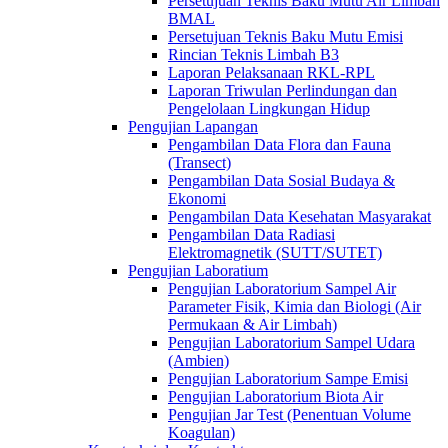
Persetujuan Teknis Baku Mutu Air Limbah
BMAL
Persetujuan Teknis Baku Mutu Emisi
Rincian Teknis Limbah B3
Laporan Pelaksanaan RKL-RPL
Laporan Triwulan Perlindungan dan
Pengelolaan Lingkungan Hidup
Pengujian Lapangan
Pengambilan Data Flora dan Fauna
(Transect)
Pengambilan Data Sosial Budaya &
Ekonomi
Pengambilan Data Kesehatan Masyarakat
Pengambilan Data Radiasi
Elektromagnetik (SUTT/SUTET)
Pengujian Laboratium
Pengujian Laboratorium Sampel Air
Parameter Fisik, Kimia dan Biologi (Air
Permukaan & Air Limbah)
Pengujian Laboratorium Sampel Udara
(Ambien)
Pengujian Laboratorium Sampe Emisi
Pengujian Laboratorium Biota Air
Pengujian Jar Test (Penentuan Volume
Koagulan)