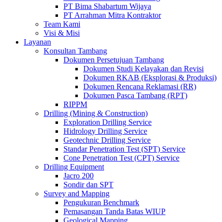
PT Bima Shabartum Wijaya
PT Arrahman Mitra Kontraktor
Team Kami
Visi & Misi
Layanan
Konsultan Tambang
Dokumen Persetujuan Tambang
Dokumen Studi Kelayakan dan Revisi
Dokumen RKAB (Eksplorasi & Produksi)
Dokumen Rencana Reklamasi (RR)
Dokumen Pasca Tambang (RPT)
RIPPM
Drilling (Mining & Construction)
Exploration Drilling Service
Hidrology Drilling Service
Geotechnic Drilling Service
Standar Penetration Test (SPT) Service
Cone Penetration Test (CPT) Service
Drilling Equipment
Jacro 200
Sondir dan SPT
Survey and Mapping
Pengukuran Benchmark
Pemasangan Tanda Batas WIUP
Geological Mapping