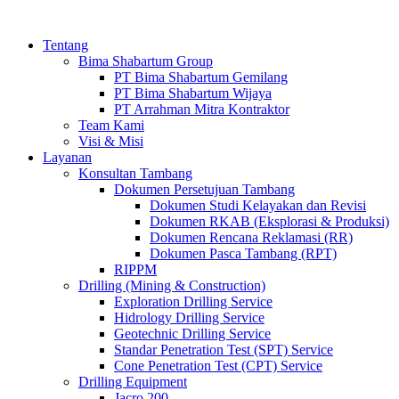
Tentang
Bima Shabartum Group
PT Bima Shabartum Gemilang
PT Bima Shabartum Wijaya
PT Arrahman Mitra Kontraktor
Team Kami
Visi & Misi
Layanan
Konsultan Tambang
Dokumen Persetujuan Tambang
Dokumen Studi Kelayakan dan Revisi
Dokumen RKAB (Eksplorasi & Produksi)
Dokumen Rencana Reklamasi (RR)
Dokumen Pasca Tambang (RPT)
RIPPM
Drilling (Mining & Construction)
Exploration Drilling Service
Hidrology Drilling Service
Geotechnic Drilling Service
Standar Penetration Test (SPT) Service
Cone Penetration Test (CPT) Service
Drilling Equipment
Jacro 200