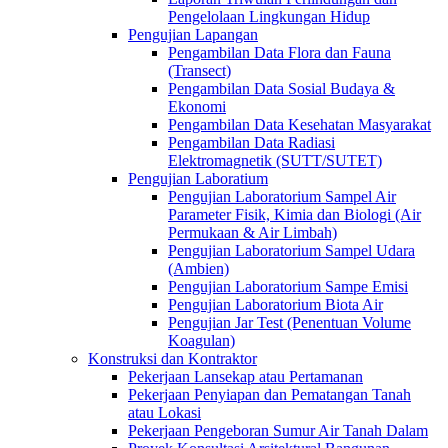
Pengelolaan Lingkungan Hidup
Pengujian Lapangan
Pengambilan Data Flora dan Fauna
(Transect)
Pengambilan Data Sosial Budaya &
Ekonomi
Pengambilan Data Kesehatan Masyarakat
Pengambilan Data Radiasi
Elektromagnetik (SUTT/SUTET)
Pengujian Laboratium
Pengujian Laboratorium Sampel Air
Parameter Fisik, Kimia dan Biologi (Air
Permukaan & Air Limbah)
Pengujian Laboratorium Sampel Udara
(Ambien)
Pengujian Laboratorium Sampe Emisi
Pengujian Laboratorium Biota Air
Pengujian Jar Test (Penentuan Volume
Koagulan)
Konstruksi dan Kontraktor
Pekerjaan Lansekap atau Pertamanan
Pekerjaan Penyiapan dan Pematangan Tanah
atau Lokasi
Pekerjaan Pengeboran Sumur Air Tanah Dalam