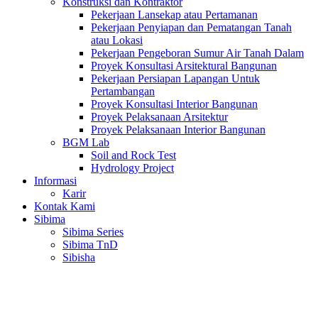
Konstruksi dan Kontraktor
Pekerjaan Lansekap atau Pertamanan
Pekerjaan Penyiapan dan Pematangan Tanah
atau Lokasi
Pekerjaan Pengeboran Sumur Air Tanah Dalam
Proyek Konsultasi Arsitektural Bangunan
Pekerjaan Persiapan Lapangan Untuk
Pertambangan
Proyek Konsultasi Interior Bangunan
Proyek Pelaksanaan Arsitektur
Proyek Pelaksanaan Interior Bangunan
BGM Lab
Soil and Rock Test
Hydrology Project
Informasi
Karir
Kontak Kami
Sibima
Sibima Series
Sibima TnD
Sibisha