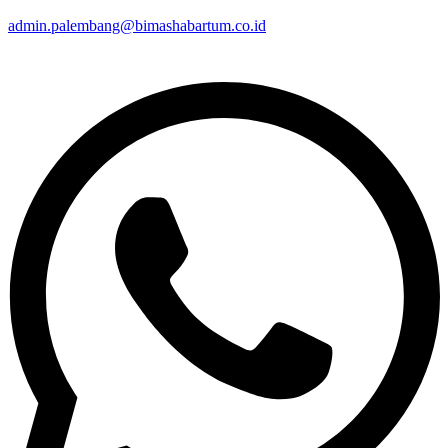
admin.palembang@bimashabartum.co.id