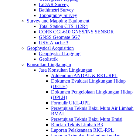
LiDAR Survey
Bathimetri Survey
Topography Survey
Survey and Mapping Equipment
Total Station CTS-112R4
CORS CGI-610 GNSS/INS SENSOR
GNSS Geomate SG7
USV Apache 3
Geophysical Acquisition
Geophysical Logging
Geolistrik
Konsultan Lingkungan
Jasa Konsultan Lingkungan
Addendum ANDAL & RKL-RPL
Dokumen Evaluasi Lingkungan Hidup
(DELH)
Dokumen Pengelolaan Lingkungan Hidup
(DPLH)
Formulir UKL-UPL
Persetujuan Teknis Baku Mutu Air Limbah
BMAL
Persetujuan Teknis Baku Mutu Emisi
Rincian Teknis Limbah B3
Laporan Pelaksanaan RKL-RPL
Laporan Triwulan Perlindungan dan