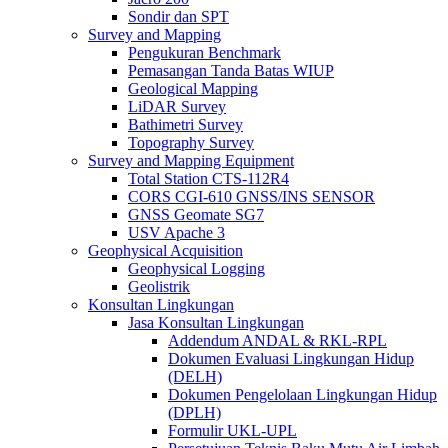
Sondir dan SPT
Survey and Mapping
Pengukuran Benchmark
Pemasangan Tanda Batas WIUP
Geological Mapping
LiDAR Survey
Bathimetri Survey
Topography Survey
Survey and Mapping Equipment
Total Station CTS-112R4
CORS CGI-610 GNSS/INS SENSOR
GNSS Geomate SG7
USV Apache 3
Geophysical Acquisition
Geophysical Logging
Geolistrik
Konsultan Lingkungan
Jasa Konsultan Lingkungan
Addendum ANDAL & RKL-RPL
Dokumen Evaluasi Lingkungan Hidup
(DELH)
Dokumen Pengelolaan Lingkungan Hidup
(DPLH)
Formulir UKL-UPL