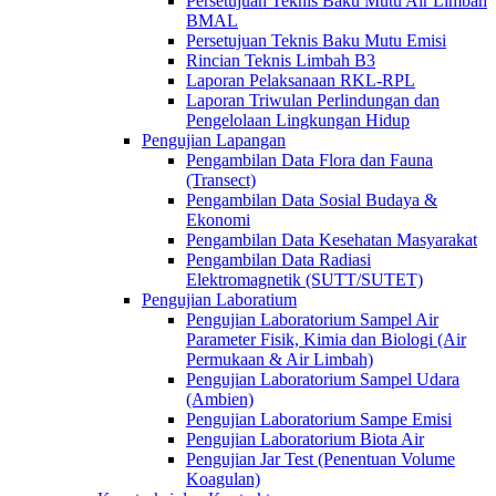
Persetujuan Teknis Baku Mutu Air Limbah
BMAL
Persetujuan Teknis Baku Mutu Emisi
Rincian Teknis Limbah B3
Laporan Pelaksanaan RKL-RPL
Laporan Triwulan Perlindungan dan
Pengelolaan Lingkungan Hidup
Pengujian Lapangan
Pengambilan Data Flora dan Fauna
(Transect)
Pengambilan Data Sosial Budaya &
Ekonomi
Pengambilan Data Kesehatan Masyarakat
Pengambilan Data Radiasi
Elektromagnetik (SUTT/SUTET)
Pengujian Laboratium
Pengujian Laboratorium Sampel Air
Parameter Fisik, Kimia dan Biologi (Air
Permukaan & Air Limbah)
Pengujian Laboratorium Sampel Udara
(Ambien)
Pengujian Laboratorium Sampe Emisi
Pengujian Laboratorium Biota Air
Pengujian Jar Test (Penentuan Volume
Koagulan)