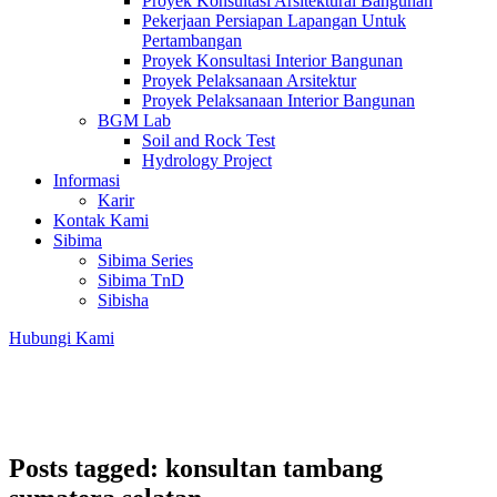
Proyek Konsultasi Arsitektural Bangunan
Pekerjaan Persiapan Lapangan Untuk
Pertambangan
Proyek Konsultasi Interior Bangunan
Proyek Pelaksanaan Arsitektur
Proyek Pelaksanaan Interior Bangunan
BGM Lab
Soil and Rock Test
Hydrology Project
Informasi
Karir
Kontak Kami
Sibima
Sibima Series
Sibima TnD
Sibisha
Hubungi Kami
Posts tagged: konsultan tambang