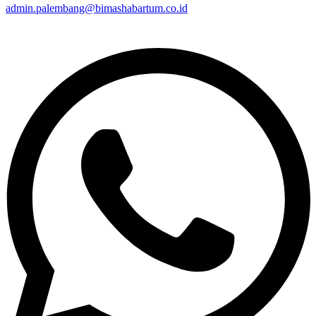
admin.palembang@bimashabartum.co.id