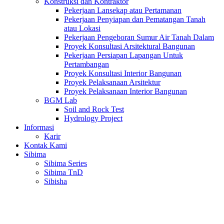
Konstruksi dan Kontraktor
Pekerjaan Lansekap atau Pertamanan
Pekerjaan Penyiapan dan Pematangan Tanah
atau Lokasi
Pekerjaan Pengeboran Sumur Air Tanah Dalam
Proyek Konsultasi Arsitektural Bangunan
Pekerjaan Persiapan Lapangan Untuk
Pertambangan
Proyek Konsultasi Interior Bangunan
Proyek Pelaksanaan Arsitektur
Proyek Pelaksanaan Interior Bangunan
BGM Lab
Soil and Rock Test
Hydrology Project
Informasi
Karir
Kontak Kami
Sibima
Sibima Series
Sibima TnD
Sibisha