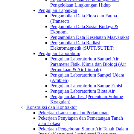
Pengelolaan Lingkungan Hidup
Pengujian Lapangan
Pengambilan Data Flora dan Fauna
(Transect)
Pengambilan Data Sosial Budaya &
Ekonomi
Pengambilan Data Kesehatan Masyarakat
Pengambilan Data Radiasi
Elektromagnetik (SUTT/SUTET)
Pengujian Laboratium
Pengujian Laboratorium Sampel Air
Parameter Fisik, Kimia dan Biologi (Air
Permukaan & Air Limbah)
Pengujian Laboratorium Sampel Udara
(Ambien)
Pengujian Laboratorium Sampe Emisi
Pengujian Laboratorium Biota Air
Pengujian Jar Test (Penentuan Volume
Koagulan)
Konstruksi dan Kontraktor
Pekerjaan Lansekap atau Pertamanan
Pekerjaan Penyiapan dan Pematangan Tanah
atau Lokasi
Pekerjaan Pengeboran Sumur Air Tanah Dalam