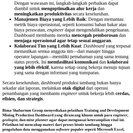
Dengan wawasan ini, langkah-langkah perbaikan dapat
diambil untuk
mengoptimalkan alur kerja
dan
meningkatkan produktivitas
secara keseluruhan.
Manajemen Biaya yang Lebih Baik
: Dengan memantau
metrik biaya operasional, seperti konsumsi bahan bakar atau
biaya perawatan,
engineer
dapat mengendalikan pengeluaran.
Dashboard membantu mereka
mencegah pemborosan
dan
menjaga operasional agar tetap sesuai anggaran
.
Kolaborasi Tim yang Lebih Kuat
:
Dashboard
yang terpusat
memastikan semua anggota tim—dari manajer hingga
operator lapangan—memiliki pemahaman yang sama tentang
status proyek. Ini
memfasilitasi komunikasi
dan
kolaborasi
yang lebih efektif
, karena setiap orang bekerja menuju tujuan
yang sama dengan informasi yang transparan.
Secara keseluruhan,
dashboard
produksi tambang bukan hanya
sekadar alat laporan, melainkan
otak digital
dari operasi
penambangan yang membantu
engineer
untuk bekerja lebih
cerdas,
efisien, dan strategis
.
Bima Shabartum Group
menyediakan pelatihan
Training and Development
Mining Production Dashboard
yang dirancang khusus untuk para
engineer
,
geologist
, dan
mine planner
agar dapat menguasai keterampilan vital ini.
Pelatihan ini mencakup materi dari proses bisnis tambang hingga
pengolahan data menggunakan
software
populer seperti Microsoft Excel,