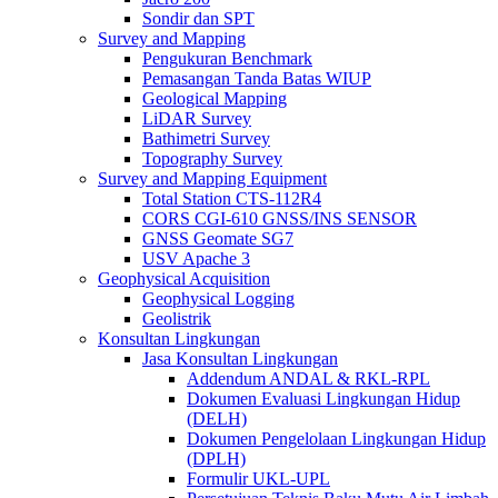
Sondir dan SPT
Survey and Mapping
Pengukuran Benchmark
Pemasangan Tanda Batas WIUP
Geological Mapping
LiDAR Survey
Bathimetri Survey
Topography Survey
Survey and Mapping Equipment
Total Station CTS-112R4
CORS CGI-610 GNSS/INS SENSOR
GNSS Geomate SG7
USV Apache 3
Geophysical Acquisition
Geophysical Logging
Geolistrik
Konsultan Lingkungan
Jasa Konsultan Lingkungan
Addendum ANDAL & RKL-RPL
Dokumen Evaluasi Lingkungan Hidup
(DELH)
Dokumen Pengelolaan Lingkungan Hidup
(DPLH)
Formulir UKL-UPL