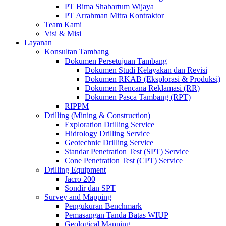
PT Bima Shabartum Wijaya
PT Arrahman Mitra Kontraktor
Team Kami
Visi & Misi
Layanan
Konsultan Tambang
Dokumen Persetujuan Tambang
Dokumen Studi Kelayakan dan Revisi
Dokumen RKAB (Eksplorasi & Produksi)
Dokumen Rencana Reklamasi (RR)
Dokumen Pasca Tambang (RPT)
RIPPM
Drilling (Mining & Construction)
Exploration Drilling Service
Hidrology Drilling Service
Geotechnic Drilling Service
Standar Penetration Test (SPT) Service
Cone Penetration Test (CPT) Service
Drilling Equipment
Jacro 200
Sondir dan SPT
Survey and Mapping
Pengukuran Benchmark
Pemasangan Tanda Batas WIUP
Geological Mapping