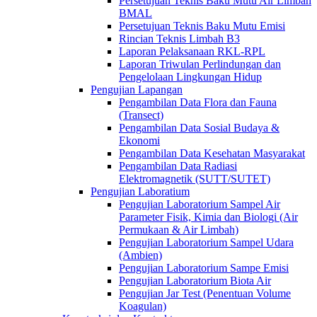
Persetujuan Teknis Baku Mutu Air Limbah
BMAL
Persetujuan Teknis Baku Mutu Emisi
Rincian Teknis Limbah B3
Laporan Pelaksanaan RKL-RPL
Laporan Triwulan Perlindungan dan
Pengelolaan Lingkungan Hidup
Pengujian Lapangan
Pengambilan Data Flora dan Fauna
(Transect)
Pengambilan Data Sosial Budaya &
Ekonomi
Pengambilan Data Kesehatan Masyarakat
Pengambilan Data Radiasi
Elektromagnetik (SUTT/SUTET)
Pengujian Laboratium
Pengujian Laboratorium Sampel Air
Parameter Fisik, Kimia dan Biologi (Air
Permukaan & Air Limbah)
Pengujian Laboratorium Sampel Udara
(Ambien)
Pengujian Laboratorium Sampe Emisi
Pengujian Laboratorium Biota Air
Pengujian Jar Test (Penentuan Volume
Koagulan)