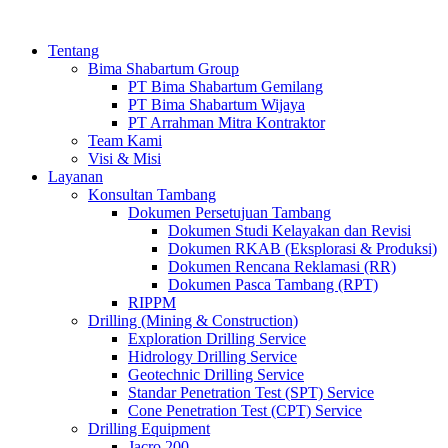
Tentang
Bima Shabartum Group
PT Bima Shabartum Gemilang
PT Bima Shabartum Wijaya
PT Arrahman Mitra Kontraktor
Team Kami
Visi & Misi
Layanan
Konsultan Tambang
Dokumen Persetujuan Tambang
Dokumen Studi Kelayakan dan Revisi
Dokumen RKAB (Eksplorasi & Produksi)
Dokumen Rencana Reklamasi (RR)
Dokumen Pasca Tambang (RPT)
RIPPM
Drilling (Mining & Construction)
Exploration Drilling Service
Hidrology Drilling Service
Geotechnic Drilling Service
Standar Penetration Test (SPT) Service
Cone Penetration Test (CPT) Service
Drilling Equipment
Jacro 200