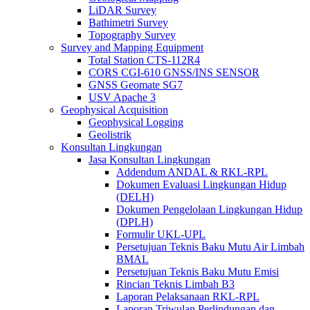
LiDAR Survey
Bathimetri Survey
Topography Survey
Survey and Mapping Equipment
Total Station CTS-112R4
CORS CGI-610 GNSS/INS SENSOR
GNSS Geomate SG7
USV Apache 3
Geophysical Acquisition
Geophysical Logging
Geolistrik
Konsultan Lingkungan
Jasa Konsultan Lingkungan
Addendum ANDAL & RKL-RPL
Dokumen Evaluasi Lingkungan Hidup
(DELH)
Dokumen Pengelolaan Lingkungan Hidup
(DPLH)
Formulir UKL-UPL
Persetujuan Teknis Baku Mutu Air Limbah
BMAL
Persetujuan Teknis Baku Mutu Emisi
Rincian Teknis Limbah B3
Laporan Pelaksanaan RKL-RPL
Laporan Triwulan Perlindungan dan