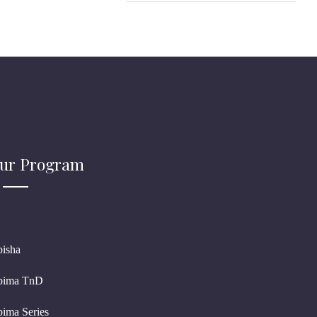
ur Program
bisha
bima TnD
bima Series