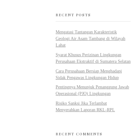
RECENT POSTS
Mengatasi Tantangan Karakteristik
Geologi Air Asam Tambang di Wilayah
Lahat
Syarat Khusus Perizinan Lingkungan
Perusahaan Ekstraktif di Sumatera Selatan
gun
Cara Perusahaan Bersiap Menghadapi
Sidak Pengawas Lingkungan Hidup
 dan Logging
Pentingnya Menunjuk Penanggung Jawab
Operasional (PJO) Lingkungan
Risiko Sanksi Jika Terlambat
Menyerahkan Laporan RKL-RPL
RECENT COMMENTS