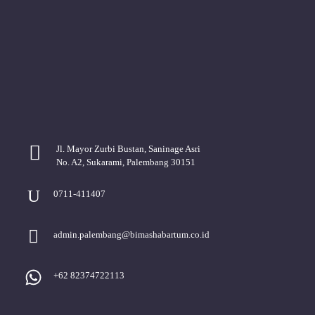
Jl. Mayor Zurbi Bustan, Saninage Asri
No. A2, Sukarami, Palembang 30151
0711-411407
admin.palembang@bimashabartum.co.id
+62 82374722113