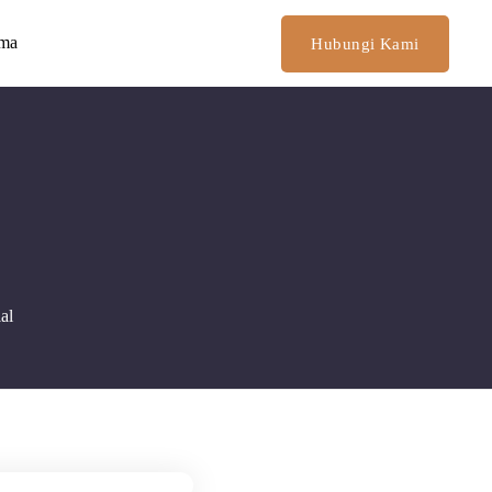
ima
Hubungi Kami
al