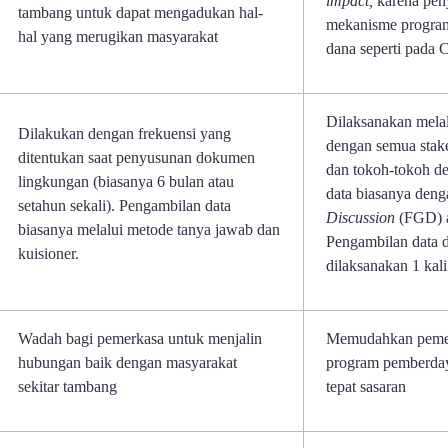
impact,
karena pen
tambang untuk dapat mengadukan hal-
mekanisme progra
hal yang merugikan masyarakat
dana seperti pada
Dilaksanakan mela
Dilakukan dengan frekuensi yang
dengan semua stak
ditentukan saat penyusunan dokumen
dan tokoh-tokoh de
lingkungan (biasanya 6 bulan atau
data biasanya den
setahun sekali). Pengambilan data
Discussion
(FGD) 
biasanya melalui metode tanya jawab dan
Pengambilan data 
kuisioner.
dilaksanakan 1 kal
Wadah bagi pemerkasa untuk menjalin
Memudahkan peme
hubungan baik dengan masyarakat
program pemberda
sekitar tambang
tepat sasaran