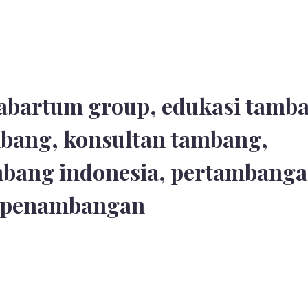
abartum group
,
edukasi tamb
mbang
,
konsultan tambang
,
mbang indonesia
,
pertambang
s penambangan