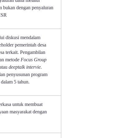
yaluran dana melalui
m bukan dengan penyaluran
 CSR
lui diskusi mendalam
eholder pemerintah desa
sa terkait. Pengambilan
gan metode
Focus Group
atau
deeptalk intervie.
dan penyusunan program
i dalam 5 tahun.
rkasa untuk membuat
yaan masyarakat dengan