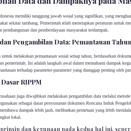
bilan Data dan Dampaknya pada Ma
donesia memiliki tanggung jawab sosial yang signifikan, yang menghar
kat sekitar tambang. Pemerintah telah menetapkan peraturan untuk mem
am pembangunan dan pemberdayaan masyarakat terdampak.
al dan Pengambilan Data: Pemantauan Tahu
 untuk melakukan pemantauan sosial setiap tahun, berdasarkan dokume
dan pemerintah. Ini adalah langkah awal dalam memahami dampak kegi
emantauan terhadap parameter-parameter yang dianggap penting oleh p
: Dasar RIPPM
rusahaan juga diwajibkan melakukan pengambilan data melalui metode 
 digunakan sebagai dasar penyusunan dokumen Rencana Induk Pengel
mbawa dampak lebih jauh, melibatkan pemetaan yang lebih mendalam
ngkat lokal.
rinsip dan kegunaan pada kedua hal ini, sepert