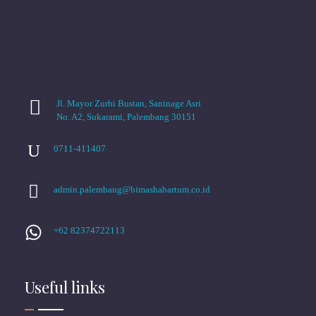
Jl. Mayor Zurbi Bustan, Saninage Asri
No. A2, Sukarami, Palembang 30151
0711-411407
admin.palembang@bimashabartum.co.id
+62 82374722113
Useful links