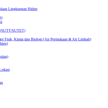
lolaan Lingkungan Hidup
t)
mi
ik (SUTT/SUTET)
er Fisik, Kimia dan Biologi (Air Permukaan & Air Limbah)
bien)
ulan)
Lokasi
an