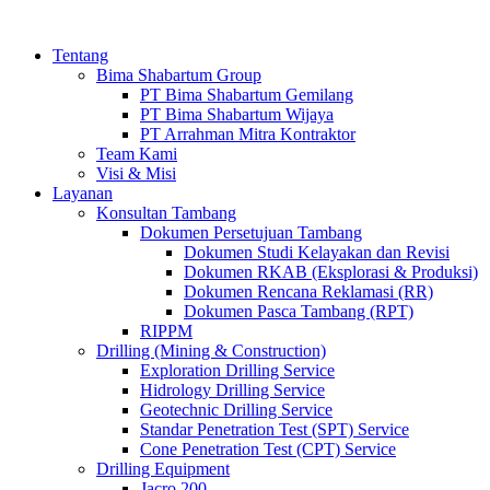
Tentang
Bima Shabartum Group
PT Bima Shabartum Gemilang
PT Bima Shabartum Wijaya
PT Arrahman Mitra Kontraktor
Team Kami
Visi & Misi
Layanan
Konsultan Tambang
Dokumen Persetujuan Tambang
Dokumen Studi Kelayakan dan Revisi
Dokumen RKAB (Eksplorasi & Produksi)
Dokumen Rencana Reklamasi (RR)
Dokumen Pasca Tambang (RPT)
RIPPM
Drilling (Mining & Construction)
Exploration Drilling Service
Hidrology Drilling Service
Geotechnic Drilling Service
Standar Penetration Test (SPT) Service
Cone Penetration Test (CPT) Service
Drilling Equipment
Jacro 200