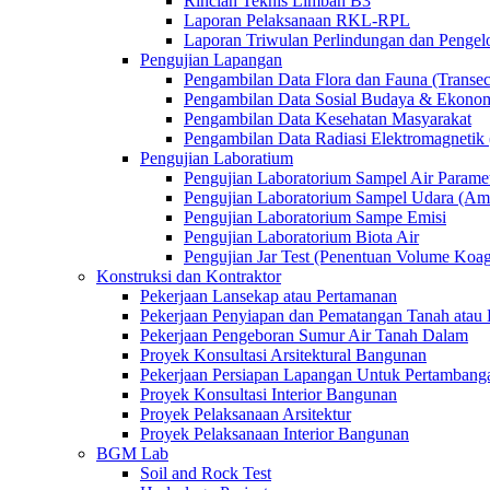
Rincian Teknis Limbah B3
Laporan Pelaksanaan RKL-RPL
Laporan Triwulan Perlindungan dan Penge
Pengujian Lapangan
Pengambilan Data Flora dan Fauna (Transec
Pengambilan Data Sosial Budaya & Ekono
Pengambilan Data Kesehatan Masyarakat
Pengambilan Data Radiasi Elektromagnet
Pengujian Laboratium
Pengujian Laboratorium Sampel Air Paramet
Pengujian Laboratorium Sampel Udara (Am
Pengujian Laboratorium Sampe Emisi
Pengujian Laboratorium Biota Air
Pengujian Jar Test (Penentuan Volume Koag
Konstruksi dan Kontraktor
Pekerjaan Lansekap atau Pertamanan
Pekerjaan Penyiapan dan Pematangan Tanah atau 
Pekerjaan Pengeboran Sumur Air Tanah Dalam
Proyek Konsultasi Arsitektural Bangunan
Pekerjaan Persiapan Lapangan Untuk Pertambang
Proyek Konsultasi Interior Bangunan
Proyek Pelaksanaan Arsitektur
Proyek Pelaksanaan Interior Bangunan
BGM Lab
Soil and Rock Test