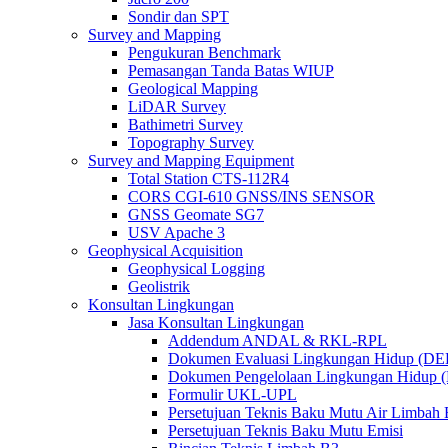
Sondir dan SPT
Survey and Mapping
Pengukuran Benchmark
Pemasangan Tanda Batas WIUP
Geological Mapping
LiDAR Survey
Bathimetri Survey
Topography Survey
Survey and Mapping Equipment
Total Station CTS-112R4
CORS CGI-610 GNSS/INS SENSOR
GNSS Geomate SG7
USV Apache 3
Geophysical Acquisition
Geophysical Logging
Geolistrik
Konsultan Lingkungan
Jasa Konsultan Lingkungan
Addendum ANDAL & RKL-RPL
Dokumen Evaluasi Lingkungan Hidup (D
Dokumen Pengelolaan Lingkungan Hidup
Formulir UKL-UPL
Persetujuan Teknis Baku Mutu Air Limba
Persetujuan Teknis Baku Mutu Emisi