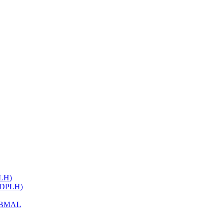
ELH)
 (DPLH)
h BMAL