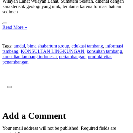
Wilayah Lahat Wilayah Lahat, Sumatera Selatan, dikenal dengan
karakteristik geologi yang unik, terutama karena formasi batuan
sedimen
Read More »
Tags:
amdal
,
bima shabartum group
,
edukasi tambang
,
informasi
tambang
,
KONSULTAN LINGKUNGAN
,
konsultan tambang
,
konsultan tambang indonesia
,
pertambangan
,
produktivitas
penambangan
Add a Comment
Your email address will not be published. Required fields are