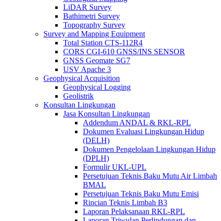
LiDAR Survey
Bathimetri Survey
Topography Survey
Survey and Mapping Equipment
Total Station CTS-112R4
CORS CGI-610 GNSS/INS SENSOR
GNSS Geomate SG7
USV Apache 3
Geophysical Acquisition
Geophysical Logging
Geolistrik
Konsultan Lingkungan
Jasa Konsultan Lingkungan
Addendum ANDAL & RKL-RPL
Dokumen Evaluasi Lingkungan Hidup
(DELH)
Dokumen Pengelolaan Lingkungan Hidup
(DPLH)
Formulir UKL-UPL
Persetujuan Teknis Baku Mutu Air Limbah
BMAL
Persetujuan Teknis Baku Mutu Emisi
Rincian Teknis Limbah B3
Laporan Pelaksanaan RKL-RPL
Laporan Triwulan Perlindungan dan