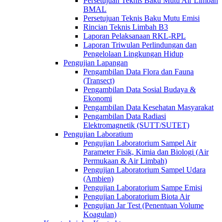
Persetujuan Teknis Baku Mutu Air Limbah
BMAL
Persetujuan Teknis Baku Mutu Emisi
Rincian Teknis Limbah B3
Laporan Pelaksanaan RKL-RPL
Laporan Triwulan Perlindungan dan
Pengelolaan Lingkungan Hidup
Pengujian Lapangan
Pengambilan Data Flora dan Fauna
(Transect)
Pengambilan Data Sosial Budaya &
Ekonomi
Pengambilan Data Kesehatan Masyarakat
Pengambilan Data Radiasi
Elektromagnetik (SUTT/SUTET)
Pengujian Laboratium
Pengujian Laboratorium Sampel Air
Parameter Fisik, Kimia dan Biologi (Air
Permukaan & Air Limbah)
Pengujian Laboratorium Sampel Udara
(Ambien)
Pengujian Laboratorium Sampe Emisi
Pengujian Laboratorium Biota Air
Pengujian Jar Test (Penentuan Volume
Koagulan)