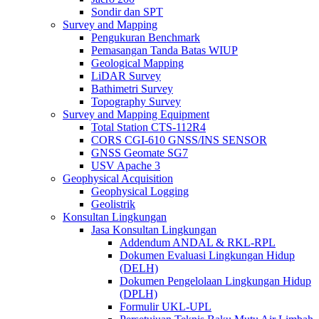
Sondir dan SPT
Survey and Mapping
Pengukuran Benchmark
Pemasangan Tanda Batas WIUP
Geological Mapping
LiDAR Survey
Bathimetri Survey
Topography Survey
Survey and Mapping Equipment
Total Station CTS-112R4
CORS CGI-610 GNSS/INS SENSOR
GNSS Geomate SG7
USV Apache 3
Geophysical Acquisition
Geophysical Logging
Geolistrik
Konsultan Lingkungan
Jasa Konsultan Lingkungan
Addendum ANDAL & RKL-RPL
Dokumen Evaluasi Lingkungan Hidup
(DELH)
Dokumen Pengelolaan Lingkungan Hidup
(DPLH)
Formulir UKL-UPL