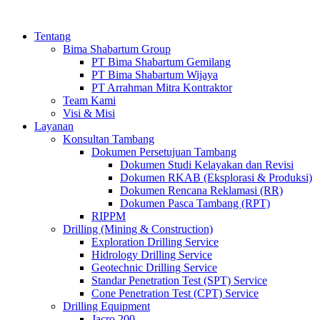
Tentang
Bima Shabartum Group
PT Bima Shabartum Gemilang
PT Bima Shabartum Wijaya
PT Arrahman Mitra Kontraktor
Team Kami
Visi & Misi
Layanan
Konsultan Tambang
Dokumen Persetujuan Tambang
Dokumen Studi Kelayakan dan Revisi
Dokumen RKAB (Eksplorasi & Produksi)
Dokumen Rencana Reklamasi (RR)
Dokumen Pasca Tambang (RPT)
RIPPM
Drilling (Mining & Construction)
Exploration Drilling Service
Hidrology Drilling Service
Geotechnic Drilling Service
Standar Penetration Test (SPT) Service
Cone Penetration Test (CPT) Service
Drilling Equipment
Jacro 200