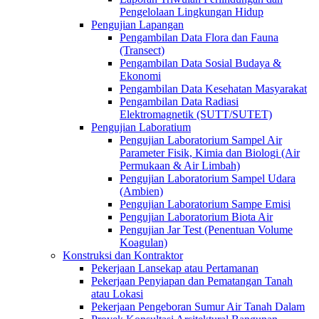
Pengelolaan Lingkungan Hidup
Pengujian Lapangan
Pengambilan Data Flora dan Fauna
(Transect)
Pengambilan Data Sosial Budaya &
Ekonomi
Pengambilan Data Kesehatan Masyarakat
Pengambilan Data Radiasi
Elektromagnetik (SUTT/SUTET)
Pengujian Laboratium
Pengujian Laboratorium Sampel Air
Parameter Fisik, Kimia dan Biologi (Air
Permukaan & Air Limbah)
Pengujian Laboratorium Sampel Udara
(Ambien)
Pengujian Laboratorium Sampe Emisi
Pengujian Laboratorium Biota Air
Pengujian Jar Test (Penentuan Volume
Koagulan)
Konstruksi dan Kontraktor
Pekerjaan Lansekap atau Pertamanan
Pekerjaan Penyiapan dan Pematangan Tanah
atau Lokasi
Pekerjaan Pengeboran Sumur Air Tanah Dalam