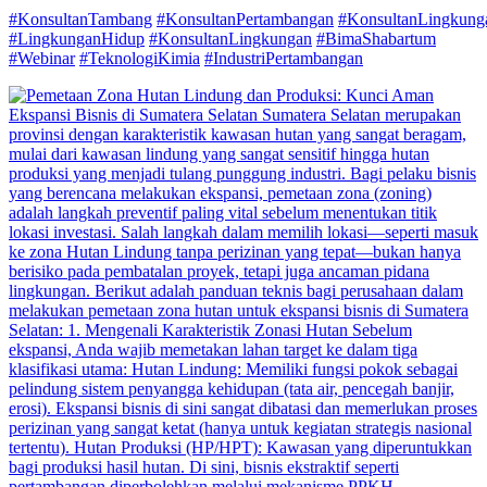
#KonsultanTambang
#KonsultanPertambangan
#KonsultanLingkung
#LingkunganHidup
#KonsultanLingkungan
#BimaShabartum
#Webinar
#TeknologiKimia
#IndustriPertambangan