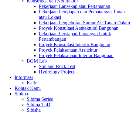
Konstruksi dan Kontraktor
Pekerjaan Lansekap atau Pertamanan
Pekerjaan Penyiapan dan Pematangan Tanah
atau Lokasi
Pekerjaan Pengeboran Sumur Air Tanah Dalam
Proyek Konsultasi Arsitektural Bangunan
Pekerjaan Persiapan Lapangan Untuk
Pertambangan
Proyek Konsultasi Interior Bangunan
Proyek Pelaksanaan Arsitektur
Proyek Pelaksanaan Interior Bangunan
BGM Lab
Soil and Rock Test
Hydrology Project
Informasi
Karir
Kontak Kami
Sibima
Sibima Series
Sibima TnD
Sibisha