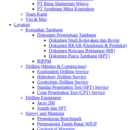
PT Bima Shabartum Wijaya
PT Arrahman Mitra Kontraktor
Team Kami
Visi & Misi
Layanan
Konsultan Tambang
Dokumen Persetujuan Tambang
Dokumen Studi Kelayakan dan Revisi
Dokumen RKAB (Eksplorasi & Produksi)
Dokumen Rencana Reklamasi (RR)
Dokumen Pasca Tambang (RPT)
RIPPM
Drilling (Mining & Construction)
Exploration Drilling Service
Hidrology Drilling Service
Geotechnic Drilling Service
Standar Penetration Test (SPT) Service
Cone Penetration Test (CPT) Service
Drilling Equipment
Jacro 200
Sondir dan SPT
Survey and Mapping
Pengukuran Benchmark
Pemasangan Tanda Batas WIUP
Geological Mapping