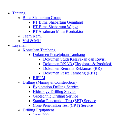
Tentang
Bima Shabartum Group
PT Bima Shabartum Gemilang
PT Bima Shabartum Wijaya
PT Arrahman Mitra Kontraktor
Team Kami
Visi & Misi
Layanan
Konsultan Tambang
Dokumen Persetujuan Tambang
Dokumen Studi Kelayakan dan Revisi
Dokumen RKAB (Eksplorasi & Produksi)
Dokumen Rencana Reklamasi (RR)
Dokumen Pasca Tambang (RPT)
RIPPM
Drilling (Mining & Construction)
Exploration Drilling Service
Hidrology Drilling Service
Geotechnic Drilling Service
Standar Penetration Test (SPT) Service
Cone Penetration Test (CPT) Service
Drilling Equipment
Jacro 200