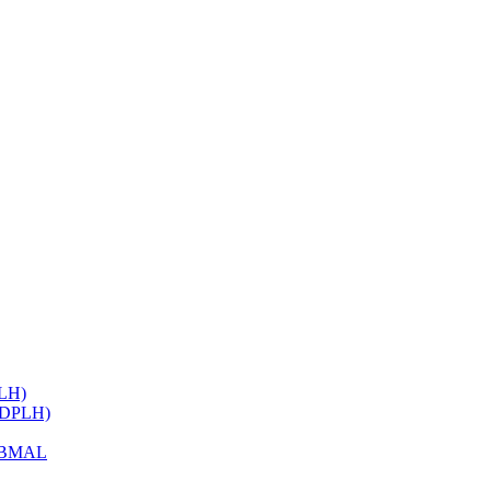
ELH)
 (DPLH)
h BMAL