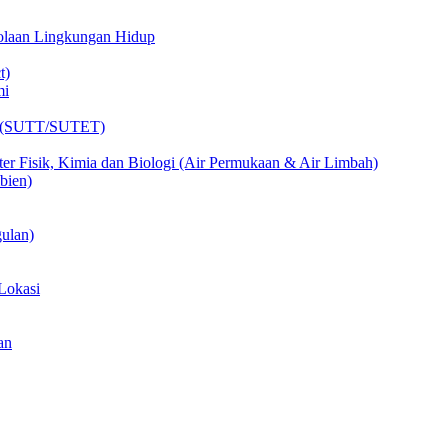
lolaan Lingkungan Hidup
t)
mi
ik (SUTT/SUTET)
er Fisik, Kimia dan Biologi (Air Permukaan & Air Limbah)
bien)
ulan)
Lokasi
an