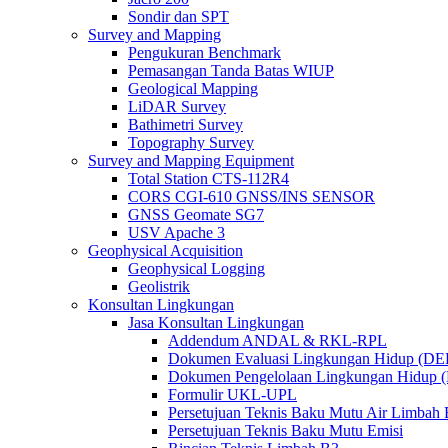
Sondir dan SPT
Survey and Mapping
Pengukuran Benchmark
Pemasangan Tanda Batas WIUP
Geological Mapping
LiDAR Survey
Bathimetri Survey
Topography Survey
Survey and Mapping Equipment
Total Station CTS-112R4
CORS CGI-610 GNSS/INS SENSOR
GNSS Geomate SG7
USV Apache 3
Geophysical Acquisition
Geophysical Logging
Geolistrik
Konsultan Lingkungan
Jasa Konsultan Lingkungan
Addendum ANDAL & RKL-RPL
Dokumen Evaluasi Lingkungan Hidup (D
Dokumen Pengelolaan Lingkungan Hidup
Formulir UKL-UPL
Persetujuan Teknis Baku Mutu Air Limba
Persetujuan Teknis Baku Mutu Emisi