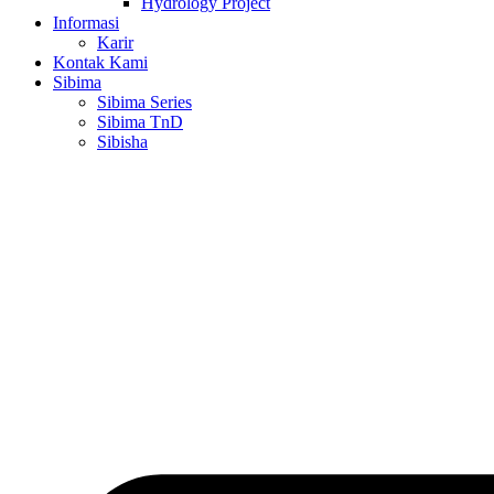
Hydrology Project
Informasi
Karir
Kontak Kami
Sibima
Sibima Series
Sibima TnD
Sibisha