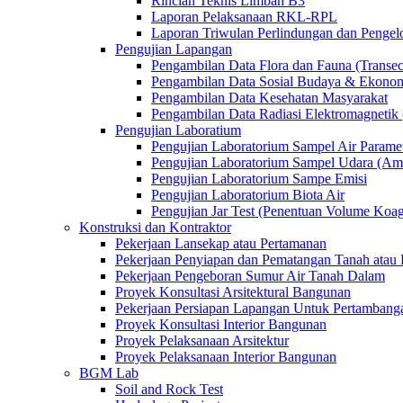
Rincian Teknis Limbah B3
Laporan Pelaksanaan RKL-RPL
Laporan Triwulan Perlindungan dan Penge
Pengujian Lapangan
Pengambilan Data Flora dan Fauna (Transec
Pengambilan Data Sosial Budaya & Ekono
Pengambilan Data Kesehatan Masyarakat
Pengambilan Data Radiasi Elektromagnet
Pengujian Laboratium
Pengujian Laboratorium Sampel Air Paramet
Pengujian Laboratorium Sampel Udara (Am
Pengujian Laboratorium Sampe Emisi
Pengujian Laboratorium Biota Air
Pengujian Jar Test (Penentuan Volume Koag
Konstruksi dan Kontraktor
Pekerjaan Lansekap atau Pertamanan
Pekerjaan Penyiapan dan Pematangan Tanah atau 
Pekerjaan Pengeboran Sumur Air Tanah Dalam
Proyek Konsultasi Arsitektural Bangunan
Pekerjaan Persiapan Lapangan Untuk Pertambang
Proyek Konsultasi Interior Bangunan
Proyek Pelaksanaan Arsitektur
Proyek Pelaksanaan Interior Bangunan
BGM Lab
Soil and Rock Test